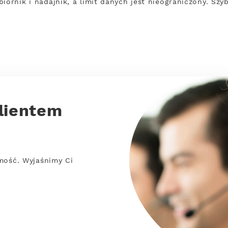
iornik i nadajnik, a limit danych jest nieograniczony. Szy
lientem
mość. Wyjaśnimy Ci