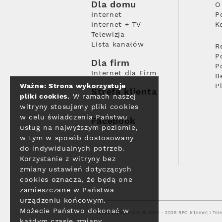
Dla domu
O
Internet
P
Internet + TV
K
Telewizja
Lista kanałów
R
P
Dla firm
P
Internet dla Firm
B
Ważne: Strona wykorzystuje
P
Strefa klienta
pliki cookies.
W ramach naszej
witryny stosujemy pliki cookies
w celu świadczenia Państwu
Facebook
usług na najwyższym poziomie,
w tym w sposób dostosowany
do indywidualnych potrzeb.
Korzystanie z witryny bez
zmiany ustawień dotyczących
cookies oznacza, że będą one
zamieszczane w Państwa
urządzeniu końcowym.
Możecie Państwo dokonać w
Polityka prywatności
© 2004 - 2026 RFC Internet i Tele
każdym czasie zmiany