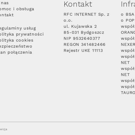
Kontakt
Inf
 nas
omoc i obsługa
RFC INTERNET Sp. z
o BSA
ontakt
o.o.
o PO
ul. Kujawska 2
współ
egulaminy usług
85-031 Bydgoszcz
ORAN
olityka prywatności
NIP 9532640377
współ
olityka cookies
REGON 341482466
NEXE
ezpieczeństwo
Rejestr UKE 11113
współ
lan połączenia
współ
NET
współ
NET
współ
współ
TAUR
wizja