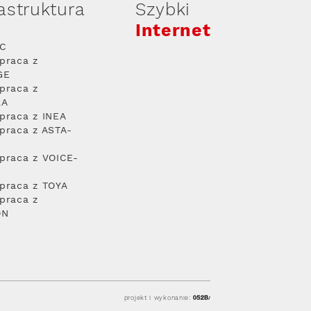
rastruktura
Szybki
Internet
PC
praca z
GE
praca z
RA
praca z INEA
praca z ASTA-
praca z VOICE-
praca z TOYA
praca z
ON
projekt i wykonanie: