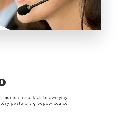
o
m momencie pakiet telewizyjny
który postara się odpowiedzieć