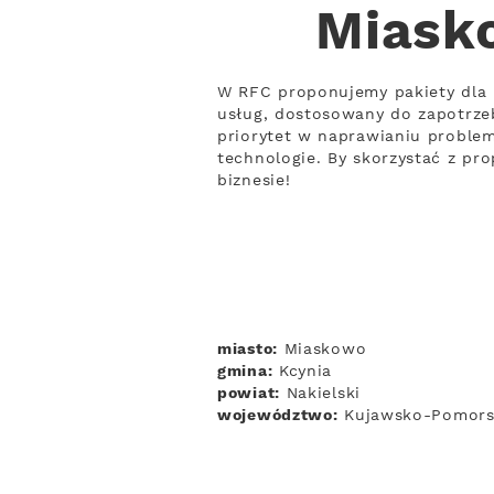
Miasko
W RFC proponujemy pakiety dla 
usług, dostosowany do zapotrzeb
priorytet w naprawianiu proble
technologie. By skorzystać z pro
biznesie!
miasto:
Miaskowo
gmina:
Kcynia
powiat:
Nakielski
województwo:
Kujawsko-Pomors