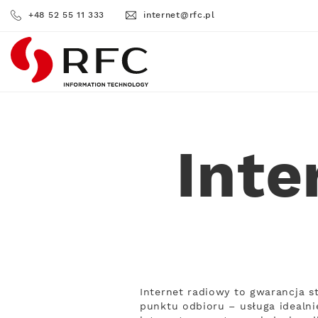
+48 52 55 11 333
internet@rfc.pl
RFC
Inte
Internet radiowy to gwarancja s
punktu odbioru – usługa idealni