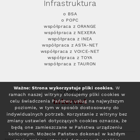
Infrastruktura
o BSA
o POPC
współpraca z ORANGE
współpraca z NEXERA
współpraca z INEA
współpraca z ASTA-NET
współpraca z VOICE-NET
współpraca z TOYA
współpraca z TAURON
Ważne: Strona wykorzystuje pliki cookies.
W
Szybki
ramach naszej witryny stosujemy pliki cookies w
Internet
celu świadczenia Państwu usług na najwyższym
poziomie, w tym w sposób dostosowany do
indywidualnych potrzeb. Korzystanie z witryny bez
zmiany ustawień dotyczących cookies oznacza, że
będą one zamieszczane w Państwa urządzeniu
końcowym. Możecie Państwo dokonać w każdym
Polityka prywatności
© 2004 - 2026 RFC Internet i Telewizja