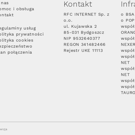
Kontakt
Inf
 nas
omoc i obsługa
RFC INTERNET Sp. z
o BSA
ontakt
o.o.
o PO
ul. Kujawska 2
współ
egulaminy usług
85-031 Bydgoszcz
ORAN
olityka prywatności
NIP 9532640377
współ
olityka cookies
REGON 341482466
NEXE
ezpieczeństwo
Rejestr UKE 11113
współ
lan połączenia
współ
NET
współ
NET
współ
współ
TAUR
wizja