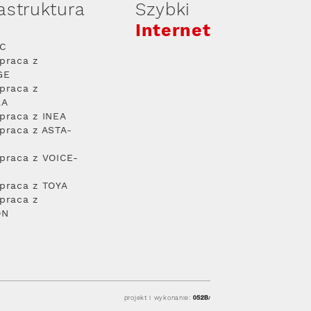
rastruktura
Szybki
Internet
PC
praca z
GE
praca z
RA
praca z INEA
praca z ASTA-
praca z VOICE-
praca z TOYA
praca z
ON
projekt i wykonanie: