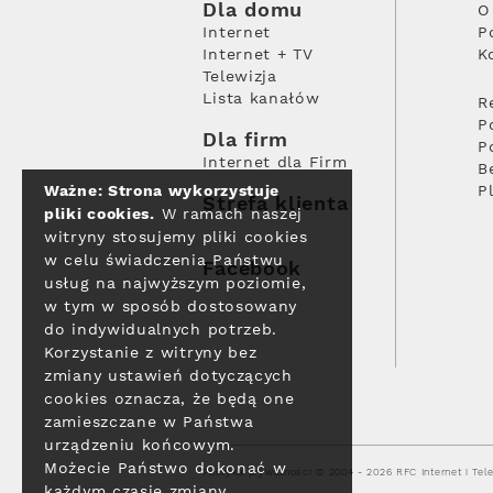
Dla domu
O
Internet
P
Internet + TV
K
Telewizja
Lista kanałów
R
P
Dla firm
P
Internet dla Firm
B
Ważne: Strona wykorzystuje
P
Strefa klienta
pliki cookies.
W ramach naszej
witryny stosujemy pliki cookies
w celu świadczenia Państwu
Facebook
usług na najwyższym poziomie,
w tym w sposób dostosowany
do indywidualnych potrzeb.
Korzystanie z witryny bez
zmiany ustawień dotyczących
cookies oznacza, że będą one
zamieszczane w Państwa
urządzeniu końcowym.
Możecie Państwo dokonać w
Polityka prywatności
© 2004 - 2026 RFC Internet i Tele
każdym czasie zmiany