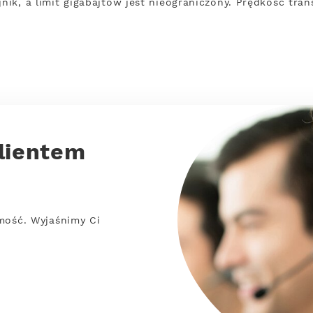
jnik, a limit gigabajtów jest nieograniczony. Prędkość tra
lientem
mość. Wyjaśnimy Ci