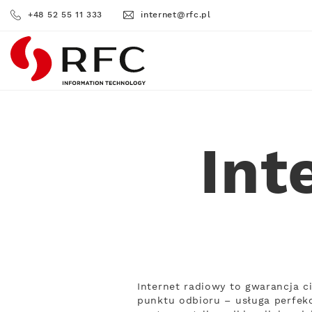
+48 52 55 11 333
internet@rfc.pl
RFC
Int
Internet radiowy to gwarancja c
punktu odbioru – usługa perfekc