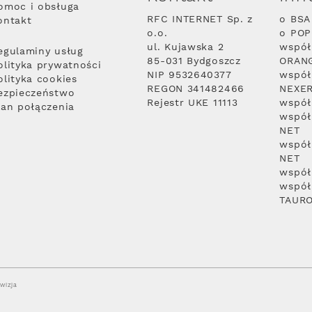
omoc i obsługa
RFC INTERNET Sp. z
o BSA
ontakt
o.o.
o PO
ul. Kujawska 2
współ
egulaminy usług
85-031 Bydgoszcz
ORAN
olityka prywatności
NIP 9532640377
współ
olityka cookies
REGON 341482466
NEXE
ezpieczeństwo
Rejestr UKE 11113
współ
lan połączenia
współ
NET
współ
NET
współ
współ
TAUR
wizja