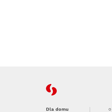
RFC
Dla domu
O