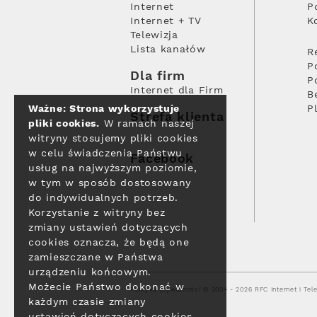
Internet
P
Internet + TV
K
Telewizja
Lista kanałów
R
P
Dla firm
P
Internet dla Firm
B
Ważne: Strona wykorzystuje
P
Strefa klienta
pliki cookies.
W ramach naszej
witryny stosujemy pliki cookies
w celu świadczenia Państwu
Facebook
usług na najwyższym poziomie,
w tym w sposób dostosowany
do indywidualnych potrzeb.
Korzystanie z witryny bez
zmiany ustawień dotyczących
cookies oznacza, że będą one
zamieszczane w Państwa
urządzeniu końcowym.
Możecie Państwo dokonać w
Polityka prywatności
© 2004 - 2026 RFC Internet i Tele
każdym czasie zmiany