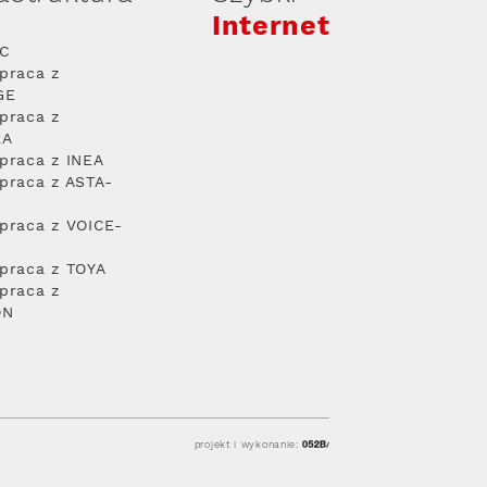
Internet
PC
praca z
GE
praca z
RA
praca z INEA
praca z ASTA-
praca z VOICE-
praca z TOYA
praca z
ON
projekt i wykonanie: