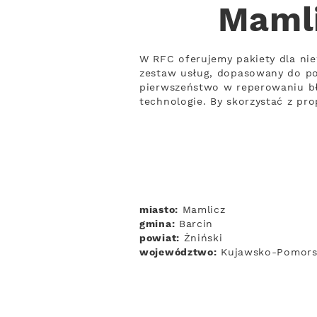
Mamli
W RFC oferujemy pakiety dla ni
zestaw usług, dopasowany do po
pierwszeństwo w reperowaniu bł
technologie. By skorzystać z pro
miasto:
Mamlicz
gmina:
Barcin
powiat:
Żniński
województwo:
Kujawsko-Pomors