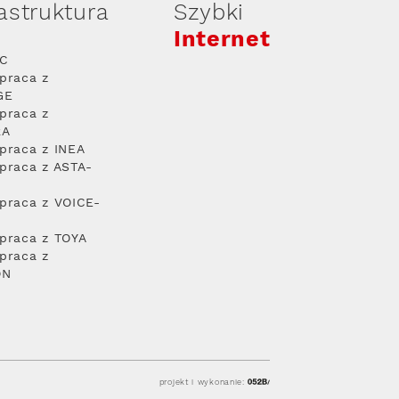
rastruktura
Szybki
Internet
PC
praca z
GE
praca z
RA
praca z INEA
praca z ASTA-
praca z VOICE-
praca z TOYA
praca z
ON
projekt i wykonanie: