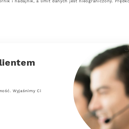
rnik i nadajnik, a limit danych jest nieograniczony. Pręd
lientem
mość. Wyjaśnimy Ci