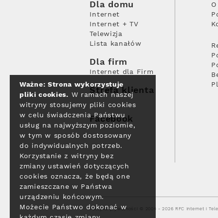
Dla domu
O
Internet
P
Internet + TV
K
Telewizja
Lista kanałów
R
P
Dla firm
P
Internet dla Firm
B
Ważne: Strona wykorzystuje
P
Strefa klienta
pliki cookies.
W ramach naszej
witryny stosujemy pliki cookies
w celu świadczenia Państwu
Facebook
usług na najwyższym poziomie,
w tym w sposób dostosowany
do indywidualnych potrzeb.
Korzystanie z witryny bez
zmiany ustawień dotyczących
cookies oznacza, że będą one
zamieszczane w Państwa
urządzeniu końcowym.
Możecie Państwo dokonać w
Polityka prywatności
© 2004 - 2026 RFC Internet i Tele
każdym czasie zmiany