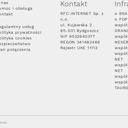
Kontakt
Inf
 nas
omoc i obsługa
RFC INTERNET Sp. z
o BSA
ontakt
o.o.
o PO
ul. Kujawska 2
współ
egulaminy usług
85-031 Bydgoszcz
ORAN
olityka prywatności
NIP 9532640377
współ
olityka cookies
REGON 341482466
NEXE
ezpieczeństwo
Rejestr UKE 11113
współ
lan połączenia
współ
NET
współ
NET
współ
współ
TAUR
wizja