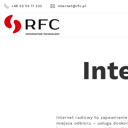
+48 52 55 11 333
internet@rfc.pl
RFC
Int
Internet radiowy to zapewnienie
miejsca odbioru – usługa doskon