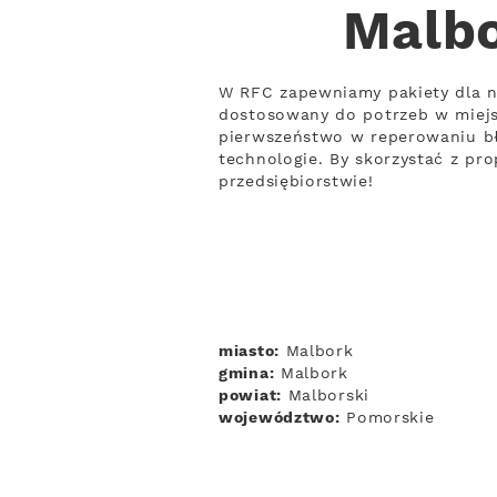
Malbo
W RFC zapewniamy pakiety dla n
dostosowany do potrzeb w miejs
pierwszeństwo w reperowaniu bł
technologie. By skorzystać z pro
przedsiębiorstwie!
miasto:
Malbork
gmina:
Malbork
powiat:
Malborski
województwo:
Pomorskie