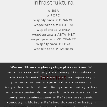
Infrastruktura
o BSA
o POPC
współpraca z ORANGE
współpraca z NEXERA
współpraca z INEA
współpraca z ASTA-NET
współpraca z VOICE-NET
współpraca z TOYA
współpraca z TAURON
Ważne: Strona wykorzystuje pliki cookies.
W
Szybki
ramach naszej witryny stosujemy pliki cookies w
Internet
celu świadczenia Państwu usług na najwyższym
poziomie, w tym w sposób dostosowany do
indywidualnych potrzeb. Korzystanie z witryny bez
zmiany ustawień dotyczących cookies oznacza, że
będą one zamieszczane w Państwa urządzeniu
końcowym. Możecie Państwo dokonać w każdym
Polityka prywatności
© 2004 - 2026 RFC Internet i Telewizja