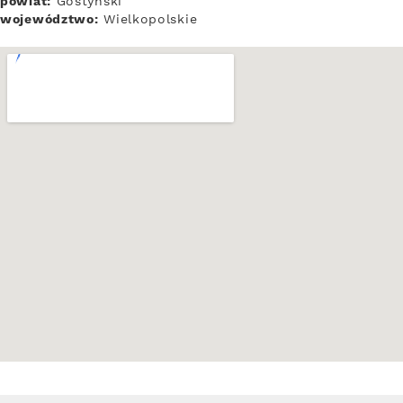
powiat:
Gostyński
województwo:
Wielkopolskie