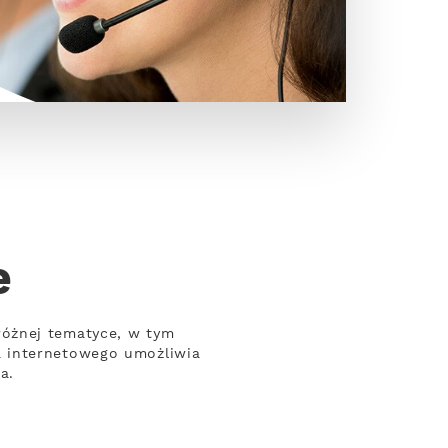
e
różnej tematyce, w tym
a internetowego umożliwia
a.