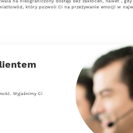
zwala na nieograniczony dostęp bez zakłóceń, nawet , gd
światłowód, który pozwoli Ci na przeżywanie emocji w naj
lientem
mość. Wyjaśnimy Ci