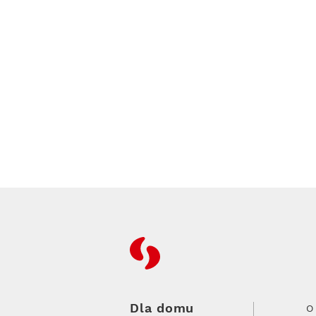
RFC
Dla domu
O