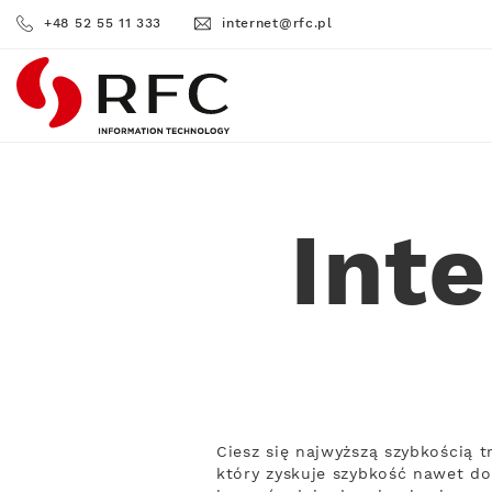
+48 52 55 11 333
internet@rfc.pl
RFC
Int
Ciesz się najwyższą szybkością 
który zyskuje szybkość nawet do 