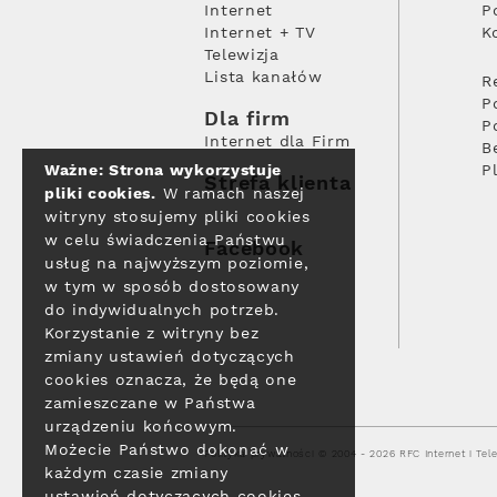
Internet
P
Internet + TV
K
Telewizja
Lista kanałów
R
P
Dla firm
P
Internet dla Firm
B
Ważne: Strona wykorzystuje
P
Strefa klienta
pliki cookies.
W ramach naszej
witryny stosujemy pliki cookies
w celu świadczenia Państwu
Facebook
usług na najwyższym poziomie,
w tym w sposób dostosowany
do indywidualnych potrzeb.
Korzystanie z witryny bez
zmiany ustawień dotyczących
cookies oznacza, że będą one
zamieszczane w Państwa
urządzeniu końcowym.
Możecie Państwo dokonać w
Polityka prywatności
© 2004 - 2026 RFC Internet i Tele
każdym czasie zmiany