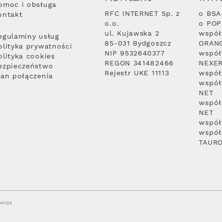
omoc i obsługa
RFC INTERNET Sp. z
o BSA
ontakt
o.o.
o PO
ul. Kujawska 2
współ
egulaminy usług
85-031 Bydgoszcz
ORAN
olityka prywatności
NIP 9532640377
współ
olityka cookies
REGON 341482466
NEXE
ezpieczeństwo
Rejestr UKE 11113
współ
lan połączenia
współ
NET
współ
NET
współ
współ
TAUR
wizja