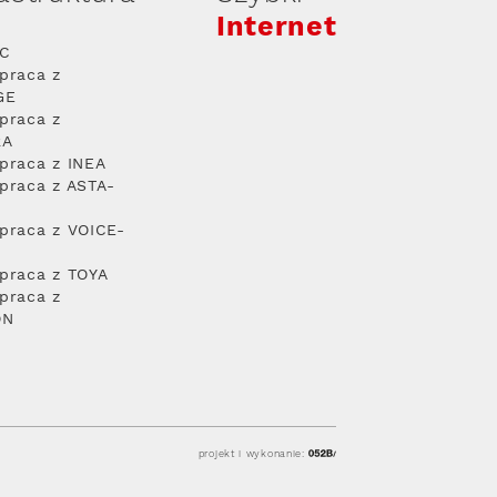
Internet
PC
praca z
GE
praca z
RA
praca z INEA
praca z ASTA-
praca z VOICE-
praca z TOYA
praca z
ON
projekt i wykonanie: