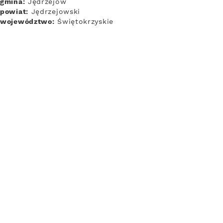
gmina:
Jędrzejów
powiat:
Jędrzejowski
województwo:
Świętokrzyskie