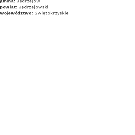
gmina:
Jędrzejów
powiat:
Jędrzejowski
województwo:
Świętokrzyskie