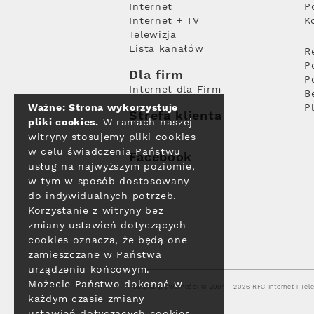
Internet
P
Internet + TV
K
Telewizja
Lista kanałów
R
P
Dla firm
P
Internet dla Firm
B
Ważne: Strona wykorzystuje
P
Strefa klienta
pliki cookies.
W ramach naszej
witryny stosujemy pliki cookies
w celu świadczenia Państwu
Facebook
usług na najwyższym poziomie,
w tym w sposób dostosowany
do indywidualnych potrzeb.
Korzystanie z witryny bez
zmiany ustawień dotyczących
cookies oznacza, że będą one
zamieszczane w Państwa
urządzeniu końcowym.
Możecie Państwo dokonać w
Polityka prywatności
© 2004 - 2026 RFC Internet i Tele
każdym czasie zmiany