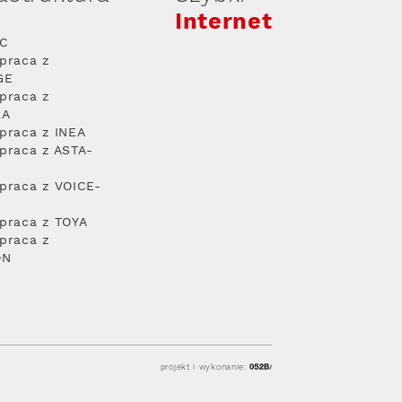
Internet
PC
praca z
GE
praca z
RA
praca z INEA
praca z ASTA-
praca z VOICE-
praca z TOYA
praca z
ON
projekt i wykonanie: