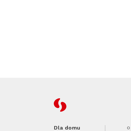
RFC
Dla domu
O