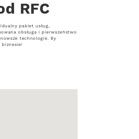
 od RFC
dualny pakiet usług,
asowana obsługa i pierwszeństwo
jnowsze technologie. By
 biznesie!