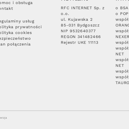
omoc i obsługa
RFC INTERNET Sp. z
o BSA
ontakt
o.o.
o PO
ul. Kujawska 2
współ
egulaminy usług
85-031 Bydgoszcz
ORAN
olityka prywatności
NIP 9532640377
współ
olityka cookies
REGON 341482466
NEXE
ezpieczeństwo
Rejestr UKE 11113
współ
lan połączenia
współ
NET
współ
NET
współ
współ
TAUR
wizja