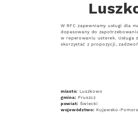
Luszko
W RFC zapewniamy usługi dla ma
dopasowany do zapotrzebowania 
w reperowaniu usterek. Usługa d
skorzystać z propozycji, zadzwo
miasto:
Luszkowo
gmina:
Pruszcz
powiat:
Świecki
województwo:
Kujawsko-Pomors