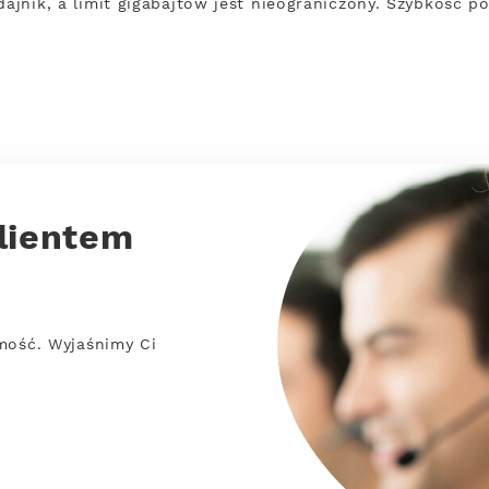
dajnik, a limit gigabajtów jest nieograniczony. Szybkość 
lientem
mość. Wyjaśnimy Ci