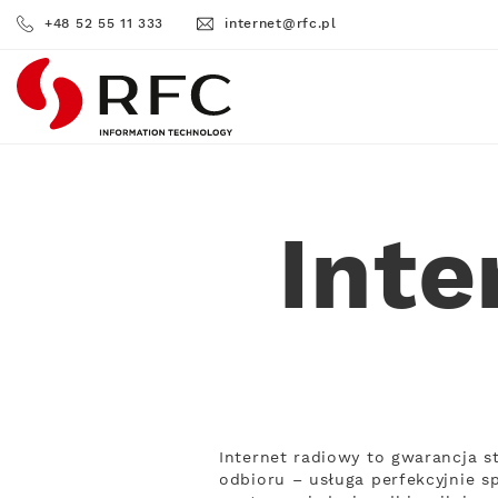
+48 52 55 11 333
internet@rfc.pl
RFC
Int
Internet radiowy to gwarancja s
odbioru – usługa perfekcyjnie sp