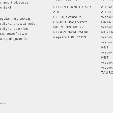
omoc i obsługa
RFC INTERNET Sp. z
o BSA
ontakt
o.o.
o PO
ul. Kujawska 2
współ
egulaminy usług
85-031 Bydgoszcz
ORAN
olityka prywatności
NIP 9532640377
współ
olityka cookies
REGON 341482466
NEXE
ezpieczeństwo
Rejestr UKE 11113
współ
lan połączenia
współ
NET
współ
NET
współ
współ
TAUR
wizja