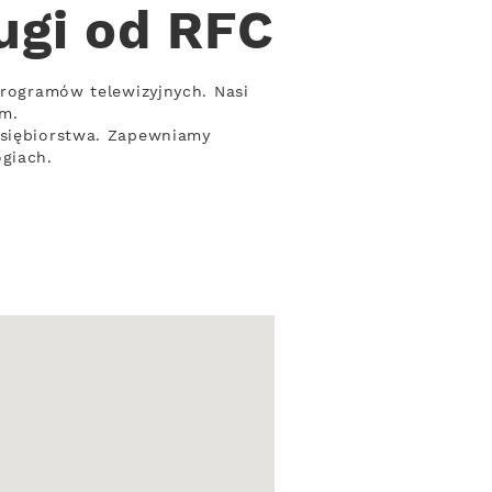
ugi od RFC
programów telewizyjnych. Nasi
m.
dsiębiorstwa. Zapewniamy
ogiach.