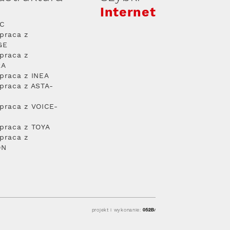
Internet
PC
praca z
GE
praca z
RA
praca z INEA
praca z ASTA-
praca z VOICE-
praca z TOYA
praca z
ON
projekt i wykonanie: