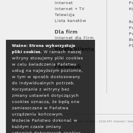
Internet
P
Internet + TV
K
Telewizja
Lista kanałów
R
P
Dla firm
P
Internet dla Firm
B
Ważne: Strona wykorzystuje
P
Strefa klienta
pliki cookies.
W ramach naszej
witryny stosujemy pliki cookies
w celu świadczenia Państwu
Facebook
usług na najwyższym poziomie,
w tym w sposób dostosowany
do indywidualnych potrzeb.
Korzystanie z witryny bez
zmiany ustawień dotyczących
cookies oznacza, że będą one
zamieszczane w Państwa
urządzeniu końcowym.
Możecie Państwo dokonać w
Polityka prywatności
© 2004 - 2026 RFC Internet i Tele
każdym czasie zmiany