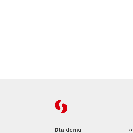
RFC
Dla domu
O