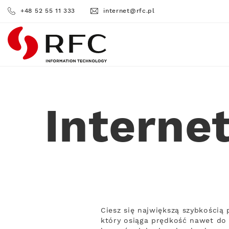
+48 52 55 11 333
internet@rfc.pl
RFC
Interne
Ciesz się największą szybkości
który osiąga prędkość nawet do 