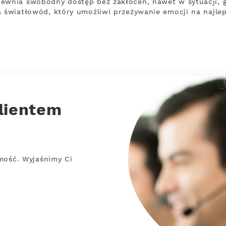
pewnia swobodny dostęp bez zakłóceń, nawet w sytuacji, 
a światłowód, który umożliwi przeżywanie emocji na najle
lientem
mość. Wyjaśnimy Ci