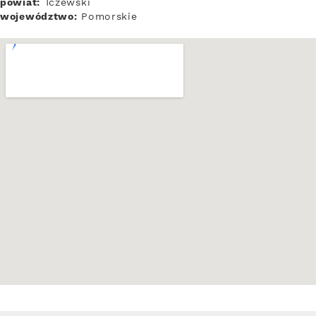
powiat:
Tczewski
województwo:
Pomorskie