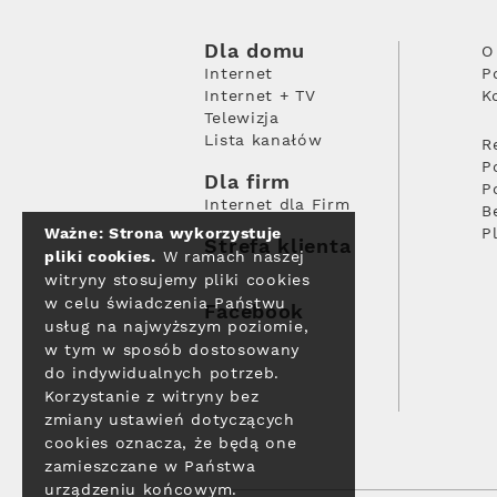
Dla domu
O
Internet
P
Internet + TV
K
Telewizja
Lista kanałów
R
P
Dla firm
P
Internet dla Firm
B
Ważne: Strona wykorzystuje
P
Strefa klienta
pliki cookies.
W ramach naszej
witryny stosujemy pliki cookies
w celu świadczenia Państwu
Facebook
usług na najwyższym poziomie,
w tym w sposób dostosowany
do indywidualnych potrzeb.
Korzystanie z witryny bez
zmiany ustawień dotyczących
cookies oznacza, że będą one
zamieszczane w Państwa
urządzeniu końcowym.