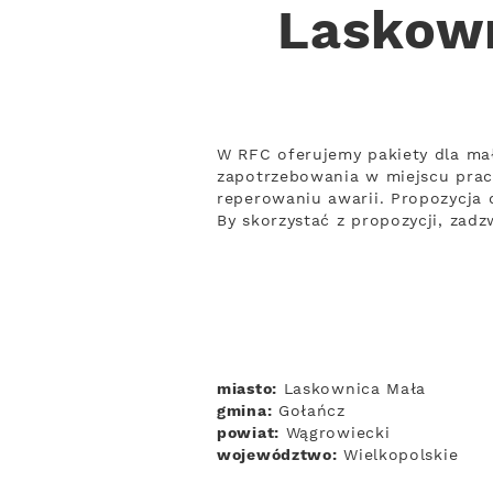
Laskown
W RFC oferujemy pakiety dla ma
zapotrzebowania w miejscu pracy
reperowaniu awarii. Propozycja 
By skorzystać z propozycji, zad
miasto:
Laskownica Mała
gmina:
Gołańcz
powiat:
Wągrowiecki
województwo:
Wielkopolskie