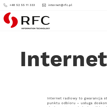
+48 52 55 11 333
internet@rfc.pl
RFC
Interne
Internet radiowy to gwarancja s
punktu odbioru – usługa doskona