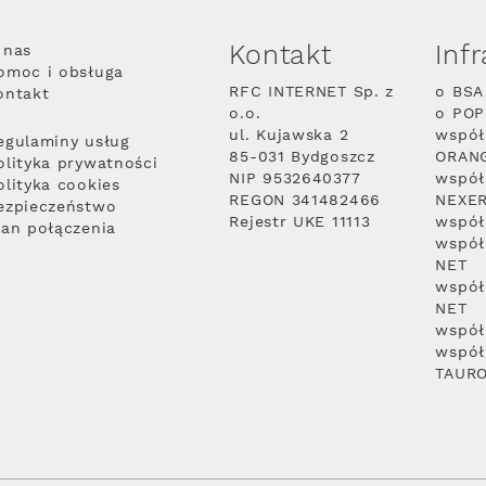
Kontakt
Inf
 nas
omoc i obsługa
RFC INTERNET Sp. z
o BSA
ontakt
o.o.
o PO
ul. Kujawska 2
współ
egulaminy usług
85-031 Bydgoszcz
ORAN
olityka prywatności
NIP 9532640377
współ
olityka cookies
REGON 341482466
NEXE
ezpieczeństwo
Rejestr UKE 11113
współ
lan połączenia
współ
NET
współ
NET
współ
współ
TAUR