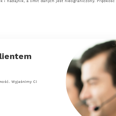
ik i nadajnik, a limit danych jest nieograniczony. Prędkoś
lientem
mość. Wyjaśnimy Ci