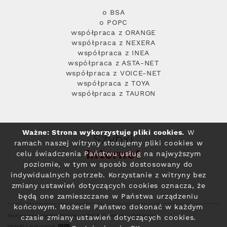
o BSA
o POPC
współpraca z ORANGE
współpraca z NEXERA
współpraca z INEA
współpraca z ASTA-NET
współpraca z VOICE-NET
współpraca z TOYA
współpraca z TAURON
Ważne: Strona wykorzystuje pliki cookies.
W
Szybki
ramach naszej witryny stosujemy pliki cookies w
Internet
celu świadczenia Państwu usług na najwyższym
poziomie, w tym w sposób dostosowany do
indywidualnych potrzeb. Korzystanie z witryny bez
zmiany ustawień dotyczących cookies oznacza, że
będą one zamieszczane w Państwa urządzeniu
końcowym. Możecie Państwo dokonać w każdym
Polityka prywatności
© 2004 - 2026 RFC Internet i Telewizja
czasie zmiany ustawień dotyczących cookies.
projekt i wykonanie: