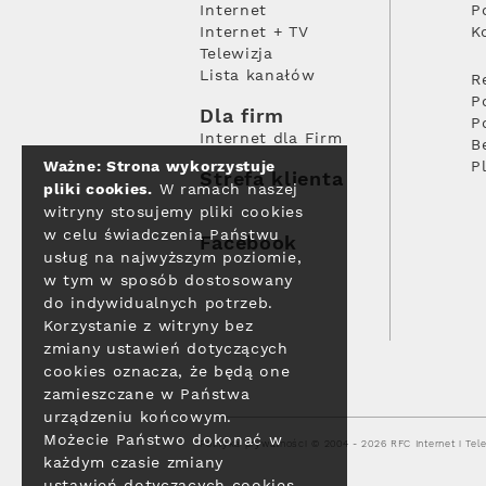
Internet
P
Internet + TV
K
Telewizja
Lista kanałów
R
P
Dla firm
P
Internet dla Firm
B
Ważne: Strona wykorzystuje
P
Strefa klienta
pliki cookies.
W ramach naszej
witryny stosujemy pliki cookies
w celu świadczenia Państwu
Facebook
usług na najwyższym poziomie,
w tym w sposób dostosowany
do indywidualnych potrzeb.
Korzystanie z witryny bez
zmiany ustawień dotyczących
cookies oznacza, że będą one
zamieszczane w Państwa
urządzeniu końcowym.
Możecie Państwo dokonać w
Polityka prywatności
© 2004 - 2026 RFC Internet i Tele
każdym czasie zmiany