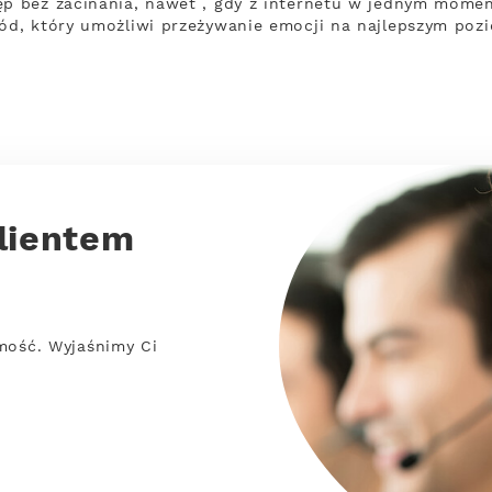
 bez zacinania, nawet , gdy z internetu w jednym momen
d, który umożliwi przeżywanie emocji na najlepszym pozi
lientem
mość. Wyjaśnimy Ci