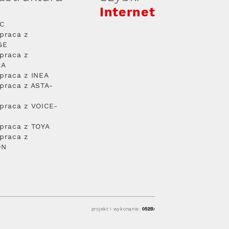
Internet
PC
praca z
GE
praca z
RA
praca z INEA
praca z ASTA-
praca z VOICE-
praca z TOYA
praca z
ON
projekt i wykonanie: