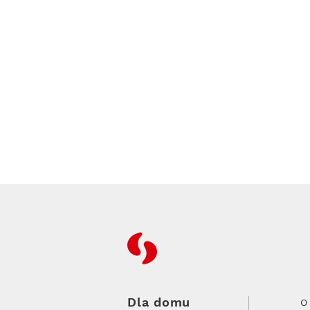
RFC
Dla domu
O