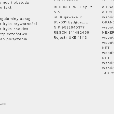
omoc i obsługa
RFC INTERNET Sp. z
o BSA
ontakt
o.o.
o PO
ul. Kujawska 2
współ
egulaminy usług
85-031 Bydgoszcz
ORAN
olityka prywatności
NIP 9532640377
współ
olityka cookies
REGON 341482466
NEXE
ezpieczeństwo
Rejestr UKE 11113
współ
lan połączenia
współ
NET
współ
NET
współ
współ
TAUR
wizja