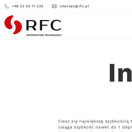
+48 52 55 11 333
internet@rfc.pl
RFC
I
Ciesz się największą szybkością
osiąga szybkość nawet do 1 Gbps