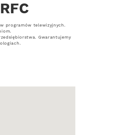
 RFC
taw programów telewizyjnych.
niom.
przedsiębiorstwa. Gwarantujemy
ologiach.