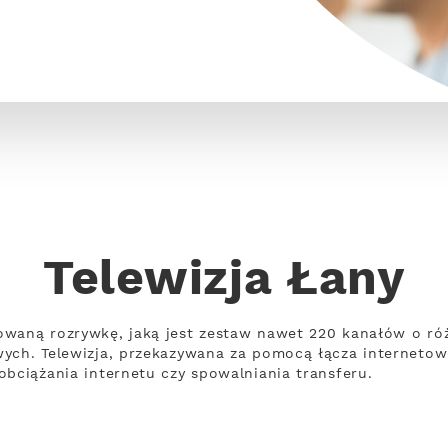
Telewizja Łany
owaną rozrywkę, jaką jest zestaw nawet 220 kanałów o r
wych. Telewizja, przekazywana za pomocą łącza interneto
obciążania internetu czy spowalniania transferu.