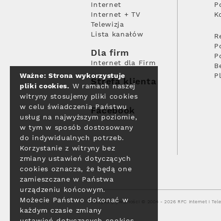
Internet
P
Internet + TV
K
Telewizja
Lista kanałów
R
P
Dla firm
P
Internet dla Firm
B
Ważne: Strona wykorzystuje
P
Strefa klienta
pliki cookies.
W ramach naszej
witryny stosujemy pliki cookies
w celu świadczenia Państwu
Facebook
usług na najwyższym poziomie,
w tym w sposób dostosowany
do indywidualnych potrzeb.
Korzystanie z witryny bez
zmiany ustawień dotyczących
cookies oznacza, że będą one
zamieszczane w Państwa
urządzeniu końcowym.
Możecie Państwo dokonać w
Polityka prywatności
© 2004 - 2026 RFC Internet i Tele
każdym czasie zmiany