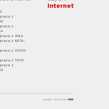
Internet
PC
praca z
GE
praca z
RA
praca z INEA
praca z ASTA-
praca z VOICE-
praca z TOYA
praca z
ON
projekt i wykonanie: