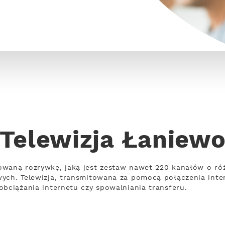
Telewizja Łaniew
owaną rozrywkę, jaką jest zestaw nawet 220 kanałów o r
wych. Telewizja, transmitowana za pomocą połączenia int
obciążania internetu czy spowalniania transferu.