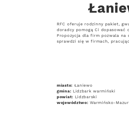
Łanie
RFC oferuje rodzinny pakiet, gw
doradcy pomogą Ci dopasować c
Propozycja dla firm pozwala na 
sprawdzi się w firmach, pracuj
miasto:
Łaniewo
gmina:
Lidzbark warmiński
powiat:
Lidzbarski
województwo:
Warmińsko-Mazur