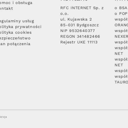
omoc i obsługa
RFC INTERNET Sp. z
o BSA
ontakt
o.o.
o PO
ul. Kujawska 2
współ
egulaminy usług
85-031 Bydgoszcz
ORAN
olityka prywatności
NIP 9532640377
współ
olityka cookies
REGON 341482466
NEXE
ezpieczeństwo
Rejestr UKE 11113
współ
lan połączenia
współ
NET
współ
NET
współ
współ
TAUR
wizja