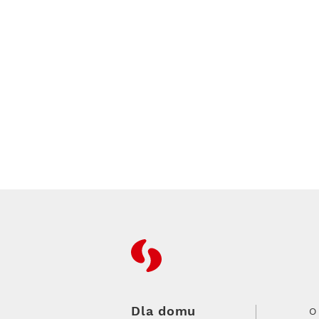
RFC
Dla domu
O