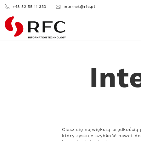
+48 52 55 11 333
internet@rfc.pl
RFC
Int
Ciesz się największą prędkości
który zyskuje szybkość nawet do