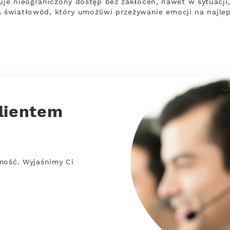
je nieograniczony dostęp bez zakłóceń, nawet w sytuacji
a światłowód, który umożliwi przeżywanie emocji na najle
lientem
mość. Wyjaśnimy Ci