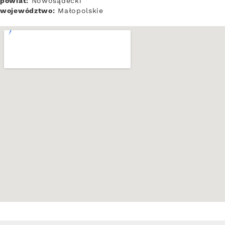
powiat:
Nowosądecki
województwo:
Małopolskie