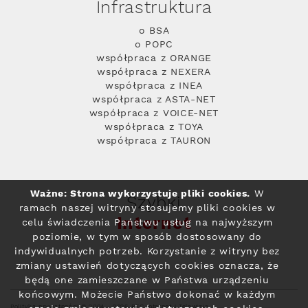
Infrastruktura
o BSA
o POPC
współpraca z ORANGE
współpraca z NEXERA
współpraca z INEA
współpraca z ASTA-NET
współpraca z VOICE-NET
współpraca z TOYA
współpraca z TAURON
Ważne: Strona wykorzystuje pliki cookies.
W
Szybki
ramach naszej witryny stosujemy pliki cookies w
Internet
celu świadczenia Państwu usług na najwyższym
poziomie, w tym w sposób dostosowany do
indywidualnych potrzeb. Korzystanie z witryny bez
zmiany ustawień dotyczących cookies oznacza, że
będą one zamieszczane w Państwa urządzeniu
końcowym. Możecie Państwo dokonać w każdym
Polityka prywatności
© 2004 - 2026 RFC Internet i Telewizja