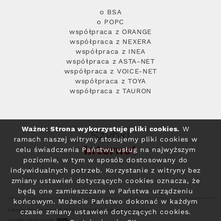
o BSA
o POPC
współpraca z ORANGE
współpraca z NEXERA
współpraca z INEA
współpraca z ASTA-NET
współpraca z VOICE-NET
współpraca z TOYA
współpraca z TAURON
Ważne: Strona wykorzystuje pliki cookies.
W
Szybki
ramach naszej witryny stosujemy pliki cookies w
Internet
celu świadczenia Państwu usług na najwyższym
poziomie, w tym w sposób dostosowany do
indywidualnych potrzeb. Korzystanie z witryny bez
zmiany ustawień dotyczących cookies oznacza, że
będą one zamieszczane w Państwa urządzeniu
końcowym. Możecie Państwo dokonać w każdym
Polityka prywatności
© 2004 - 2026 RFC Internet i Telewizja
czasie zmiany ustawień dotyczących cookies.
projekt i wykonanie: