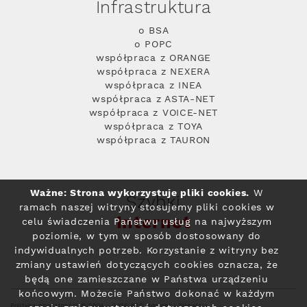
Infrastruktura
o BSA
o POPC
współpraca z ORANGE
współpraca z NEXERA
współpraca z INEA
współpraca z ASTA-NET
współpraca z VOICE-NET
współpraca z TOYA
współpraca z TAURON
Ważne: Strona wykorzystuje pliki cookies.
W
Szybki
ramach naszej witryny stosujemy pliki cookies w
Internet
celu świadczenia Państwu usług na najwyższym
poziomie, w tym w sposób dostosowany do
indywidualnych potrzeb. Korzystanie z witryny bez
zmiany ustawień dotyczących cookies oznacza, że
będą one zamieszczane w Państwa urządzeniu
końcowym. Możecie Państwo dokonać w każdym
Polityka prywatności
© 2004 - 2026 RFC Internet i Telewizja