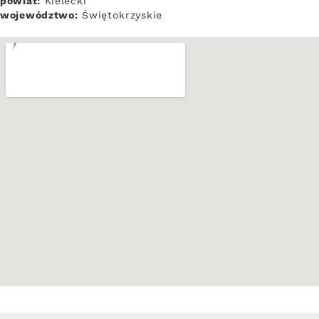
powiat:
Kielecki
województwo:
Świętokrzyskie