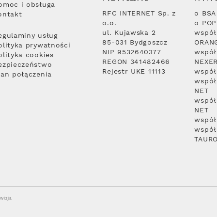
omoc i obsługa
RFC INTERNET Sp. z
o BSA
ontakt
o.o.
o PO
ul. Kujawska 2
współ
egulaminy usług
85-031 Bydgoszcz
ORAN
olityka prywatności
NIP 9532640377
współ
olityka cookies
REGON 341482466
NEXE
ezpieczeństwo
Rejestr UKE 11113
współ
lan połączenia
współ
NET
współ
NET
współ
współ
TAUR
wizja