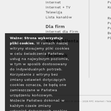
Internet
P
Internet + TV
K
Telewizja
Lista kanałów
R
P
Dla firm
P
Internet dla Firm
B
Ważne: Strona wykorzystuje
P
Strefa klienta
pliki cookies.
W ramach naszej
witryny stosujemy pliki cookies
w celu świadczenia Państwu
Facebook
usług na najwyższym poziomie,
w tym w sposób dostosowany
do indywidualnych potrzeb.
Korzystanie z witryny bez
zmiany ustawień dotyczących
cookies oznacza, że będą one
zamieszczane w Państwa
urządzeniu końcowym.
Możecie Państwo dokonać w
Polityka prywatności
© 2004 - 2026 RFC Internet i Tele
każdym czasie zmiany