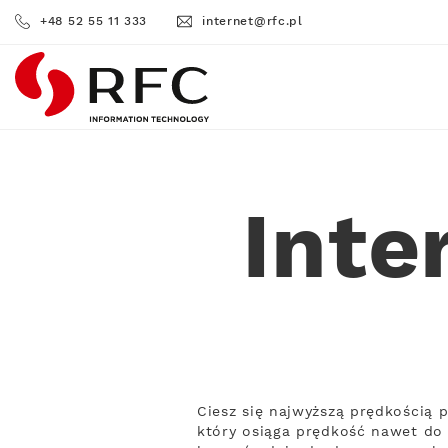
+48 52 55 11 333
internet@rfc.pl
RFC
Inte
Ciesz się najwyższą prędkością 
który osiąga prędkość nawet do 