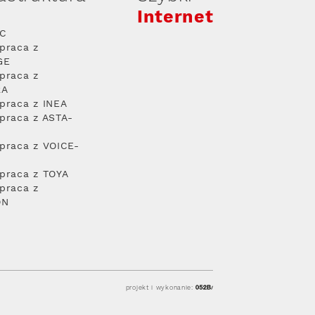
Internet
PC
praca z
GE
praca z
RA
praca z INEA
praca z ASTA-
praca z VOICE-
praca z TOYA
praca z
ON
projekt i wykonanie: