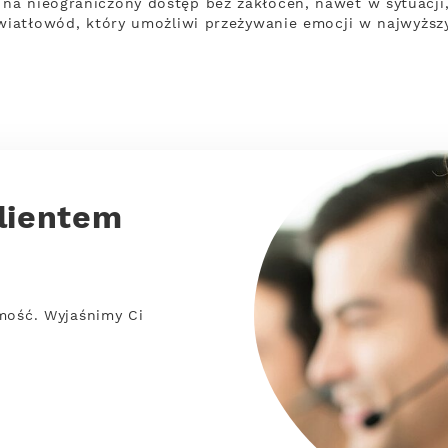
na nieograniczony dostęp bez zakłóceń, nawet w sytuacji
światłowód, który umożliwi przeżywanie emocji w najwyższ
lientem
mość. Wyjaśnimy Ci