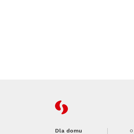
RFC
Dla domu
O