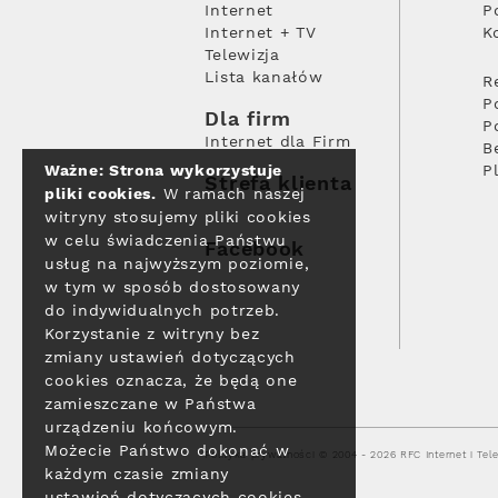
Internet
P
Internet + TV
K
Telewizja
Lista kanałów
R
P
Dla firm
P
Internet dla Firm
B
Ważne: Strona wykorzystuje
P
Strefa klienta
pliki cookies.
W ramach naszej
witryny stosujemy pliki cookies
w celu świadczenia Państwu
Facebook
usług na najwyższym poziomie,
w tym w sposób dostosowany
do indywidualnych potrzeb.
Korzystanie z witryny bez
zmiany ustawień dotyczących
cookies oznacza, że będą one
zamieszczane w Państwa
urządzeniu końcowym.
Możecie Państwo dokonać w
Polityka prywatności
© 2004 - 2026 RFC Internet i Tele
każdym czasie zmiany