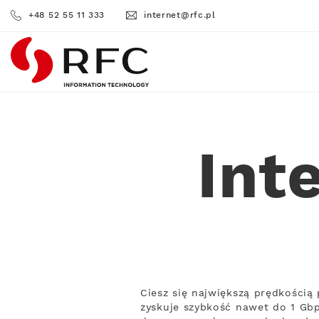
+48 52 55 11 333
internet@rfc.pl
RFC
Int
Ciesz się największą prędkością
zyskuje szybkość nawet do 1 Gbp