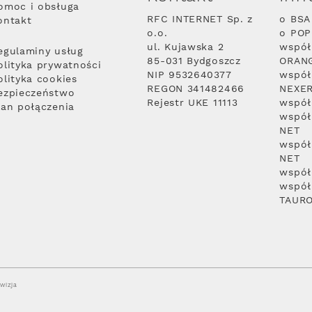
omoc i obsługa
RFC INTERNET Sp. z
o BSA
ontakt
o.o.
o PO
ul. Kujawska 2
współ
egulaminy usług
85-031 Bydgoszcz
ORAN
olityka prywatności
NIP 9532640377
współ
olityka cookies
REGON 341482466
NEXE
ezpieczeństwo
Rejestr UKE 11113
współ
lan połączenia
współ
NET
współ
NET
współ
współ
TAUR
wizja