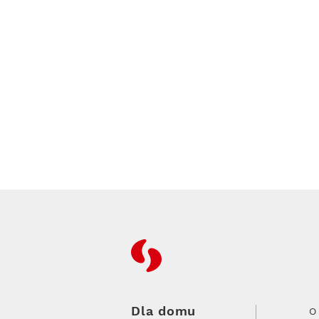
RFC
Dla domu
O