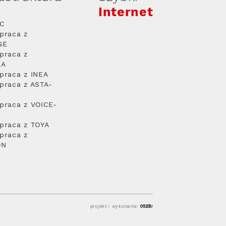
Internet
PC
praca z
GE
praca z
RA
praca z INEA
praca z ASTA-
praca z VOICE-
praca z TOYA
praca z
ON
projekt i wykonanie: