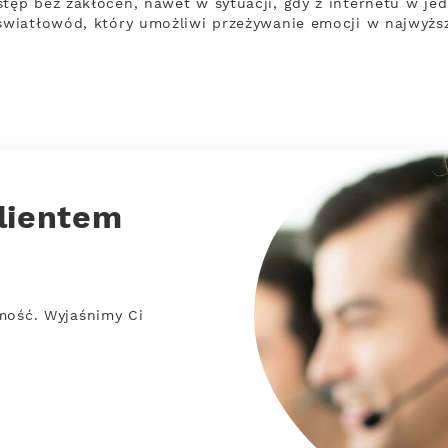
ęp bez zakłóceń, nawet w sytuacji, gdy z internetu w je
wiatłowód, który umożliwi przeżywanie emocji w najwyżs
lientem
mość. Wyjaśnimy Ci