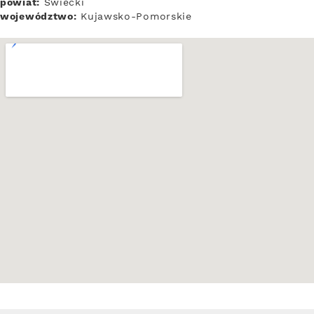
powiat:
Świecki
województwo:
Kujawsko-Pomorskie