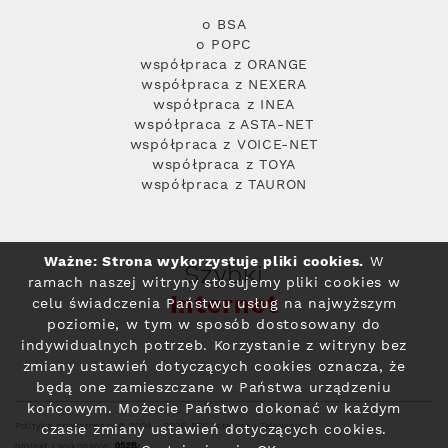
o BSA
o POPC
współpraca z ORANGE
współpraca z NEXERA
współpraca z INEA
współpraca z ASTA-NET
współpraca z VOICE-NET
współpraca z TOYA
współpraca z TAURON
Ważne: Strona wykorzystuje pliki cookies.
W
Szybki
ramach naszej witryny stosujemy pliki cookies w
Internet
celu świadczenia Państwu usług na najwyższym
poziomie, w tym w sposób dostosowany do
indywidualnych potrzeb. Korzystanie z witryny bez
zmiany ustawień dotyczących cookies oznacza, że
będą one zamieszczane w Państwa urządzeniu
końcowym. Możecie Państwo dokonać w każdym
Polityka prywatności
© 2004 - 2026 RFC Internet i Telewizja
czasie zmiany ustawień dotyczących cookies.
projekt i wykonanie: