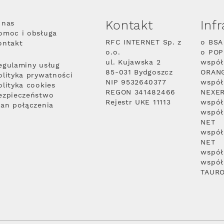
Kontakt
Inf
 nas
omoc i obsługa
RFC INTERNET Sp. z
o BSA
ontakt
o.o.
o PO
ul. Kujawska 2
współ
egulaminy usług
85-031 Bydgoszcz
ORAN
olityka prywatności
NIP 9532640377
współ
olityka cookies
REGON 341482466
NEXE
ezpieczeństwo
Rejestr UKE 11113
współ
lan połączenia
współ
NET
współ
NET
współ
współ
TAUR