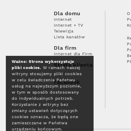
Dla domu
O
Internet
P
Internet + TV
K
Telewizja
Lista kanałów
R
P
Dla firm
P
Internet dla Firm
B
Ważne: Strona wykorzystuje
P
Strefa klienta
pliki cookies.
W ramach naszej
witryny stosujemy pliki cookies
w celu świadczenia Państwu
Facebook
usług na najwyższym poziomie,
w tym w sposób dostosowany
do indywidualnych potrzeb.
Korzystanie z witryny bez
zmiany ustawień dotyczących
cookies oznacza, że będą one
zamieszczane w Państwa
urządzeniu końcowym.