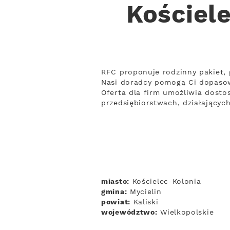
Kościele
RFC proponuje rodzinny pakiet, 
Nasi doradcy pomogą Ci dopaso
Oferta dla firm umożliwia dostos
przedsiębiorstwach, działający
miasto:
Kościelec-Kolonia
gmina:
Mycielin
powiat:
Kaliski
województwo:
Wielkopolskie