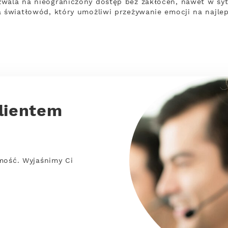
wala na nieograniczony dostęp bez zakłóceń, nawet w sytu
a światłowód, który umożliwi przeżywanie emocji na najle
lientem
mość. Wyjaśnimy Ci