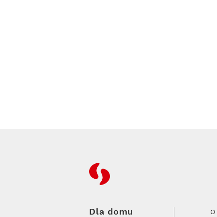
RFC
Dla domu
O