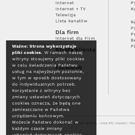
Internet
P
Internet + TV
K
Telewizja
Lista kanałów
R
P
Dla firm
P
Internet dla Firm
B
Ważne: Strona wykorzystuje
P
Strefa klienta
pliki cookies.
W ramach naszej
witryny stosujemy pliki cookies
w celu świadczenia Państwu
Facebook
usług na najwyższym poziomie,
w tym w sposób dostosowany
do indywidualnych potrzeb.
Korzystanie z witryny bez
zmiany ustawień dotyczących
cookies oznacza, że będą one
zamieszczane w Państwa
urządzeniu końcowym.
Możecie Państwo dokonać w
Polityka prywatności
© 2004 - 2026 RFC Internet i Tele
każdym czasie zmiany