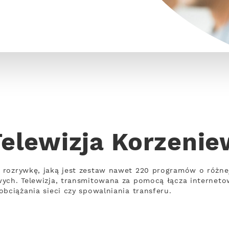
Telewizja Korzenie
 rozrywkę, jaką jest zestaw nawet 220 programów o różn
wych. Telewizja, transmitowana za pomocą łącza internet
bciążania sieci czy spowalniania transferu.