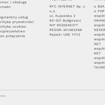
omoc i obsługa
RFC INTERNET Sp. z
o BSA
ontakt
o.o.
o PO
ul. Kujawska 2
współ
egulaminy usług
85-031 Bydgoszcz
ORAN
olityka prywatności
NIP 9532640377
współ
olityka cookies
REGON 341482466
NEXE
ezpieczeństwo
Rejestr UKE 11113
współ
lan połączenia
współ
NET
współ
NET
współ
współ
TAUR
wizja