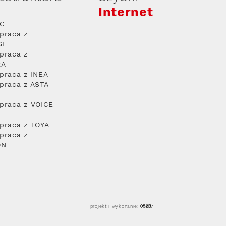
Internet
PC
praca z
GE
praca z
RA
praca z INEA
praca z ASTA-
praca z VOICE-
praca z TOYA
praca z
ON
projekt i wykonanie: