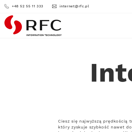
+48 52 55 11 333
internet@rfc.pl
RFC
Int
Ciesz się najwyższą prędkością 
który zyskuje szybkość nawet do 