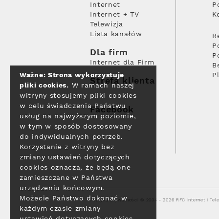
Internet
P
Internet + TV
K
Telewizja
Lista kanałów
R
P
Dla firm
P
Internet dla Firm
B
Ważne: Strona wykorzystuje
P
Strefa klienta
pliki cookies.
W ramach naszej
witryny stosujemy pliki cookies
w celu świadczenia Państwu
Facebook
usług na najwyższym poziomie,
w tym w sposób dostosowany
do indywidualnych potrzeb.
Korzystanie z witryny bez
zmiany ustawień dotyczących
cookies oznacza, że będą one
zamieszczane w Państwa
urządzeniu końcowym.
Możecie Państwo dokonać w
Polityka prywatności
© 2004 - 2026 RFC Internet i Tele
każdym czasie zmiany