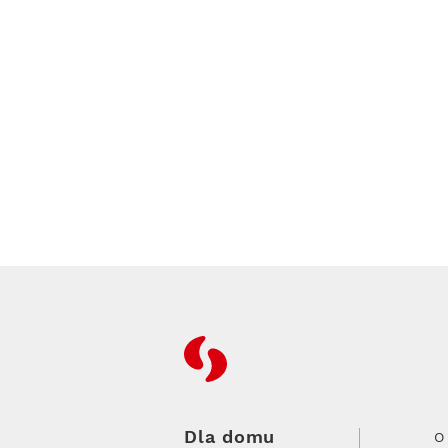
RFC
Dla domu
O