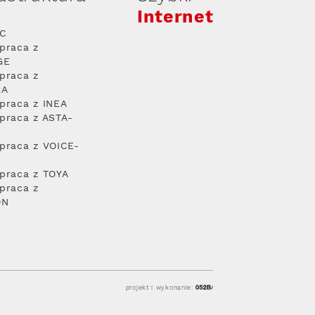
Internet
PC
praca z
GE
praca z
RA
praca z INEA
praca z ASTA-
praca z VOICE-
praca z TOYA
praca z
ON
projekt i wykonanie: