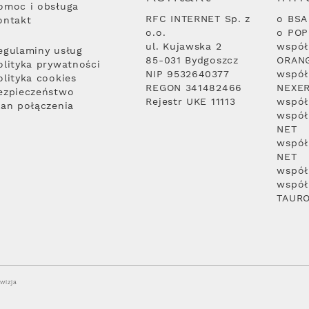
omoc i obsługa
RFC INTERNET Sp. z
o BSA
ontakt
o.o.
o PO
ul. Kujawska 2
współ
egulaminy usług
85-031 Bydgoszcz
ORAN
olityka prywatności
NIP 9532640377
współ
olityka cookies
REGON 341482466
NEXE
ezpieczeństwo
Rejestr UKE 11113
współ
lan połączenia
współ
NET
współ
NET
współ
współ
TAUR
wizja