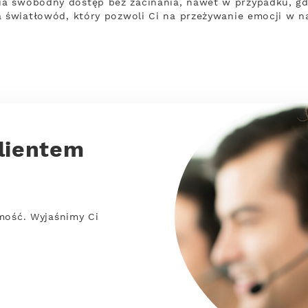
a swobodny dostęp bez zacinania, nawet w przypadku, gdy
a światłowód, który pozwoli Ci na przeżywanie emocji w n
lientem
mość. Wyjaśnimy Ci