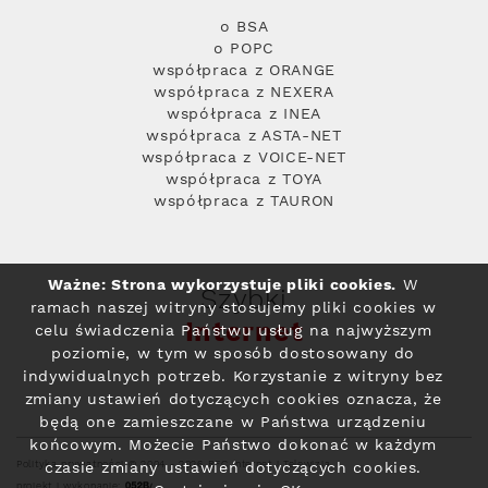
o BSA
o POPC
współpraca z ORANGE
współpraca z NEXERA
współpraca z INEA
współpraca z ASTA-NET
współpraca z VOICE-NET
współpraca z TOYA
współpraca z TAURON
Ważne: Strona wykorzystuje pliki cookies.
W
Szybki
ramach naszej witryny stosujemy pliki cookies w
Internet
celu świadczenia Państwu usług na najwyższym
poziomie, w tym w sposób dostosowany do
indywidualnych potrzeb. Korzystanie z witryny bez
zmiany ustawień dotyczących cookies oznacza, że
będą one zamieszczane w Państwa urządzeniu
końcowym. Możecie Państwo dokonać w każdym
Polityka prywatności
© 2004 - 2026 RFC Internet i Telewizja
czasie zmiany ustawień dotyczących cookies.
projekt i wykonanie: