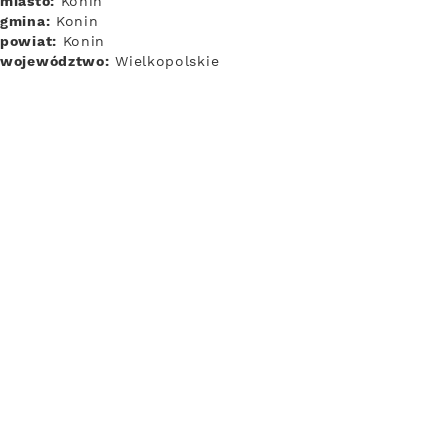
miasto:
Konin
gmina:
Konin
powiat:
Konin
województwo:
Wielkopolskie