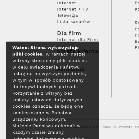
Internet
P
Internet + TV
K
Telewizja
Lista kanałów
R
P
Dla firm
P
Internet dla Firm
B
Ważne: Strona wykorzystuje
P
Strefa klienta
pliki cookies.
W ramach naszej
witryny stosujemy pliki cookies
w celu świadczenia Państwu
Facebook
usług na najwyższym poziomie,
w tym w sposób dostosowany
do indywidualnych potrzeb.
Korzystanie z witryny bez
zmiany ustawień dotyczących
cookies oznacza, że będą one
zamieszczane w Państwa
urządzeniu końcowym.
Możecie Państwo dokonać w
Polityka prywatności
© 2004 - 2026 RFC Internet i Tele
każdym czasie zmiany