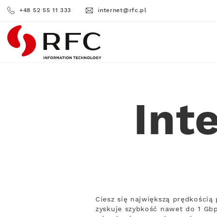
+48 52 55 11 333
internet@rfc.pl
RFC
Int
Ciesz się największą prędkości
zyskuje szybkość nawet do 1 Gbp