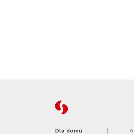
RFC
Dla domu
O