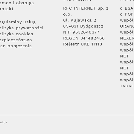
omoc i obsługa
RFC INTERNET Sp. z
o BSA
ontakt
o.o.
o PO
ul. Kujawska 2
współ
egulaminy usług
85-031 Bydgoszcz
ORAN
olityka prywatności
NIP 9532640377
współ
olityka cookies
REGON 341482466
NEXE
ezpieczeństwo
Rejestr UKE 11113
współ
lan połączenia
współ
NET
współ
NET
współ
współ
TAUR
wizja