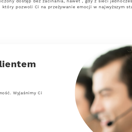
iczony dostęp bez zacinania, nawet , gdy z sieci jednocześ
 który pozwoli Ci na przeżywanie emocji w najwyższym st
lientem
mość. Wyjaśnimy Ci