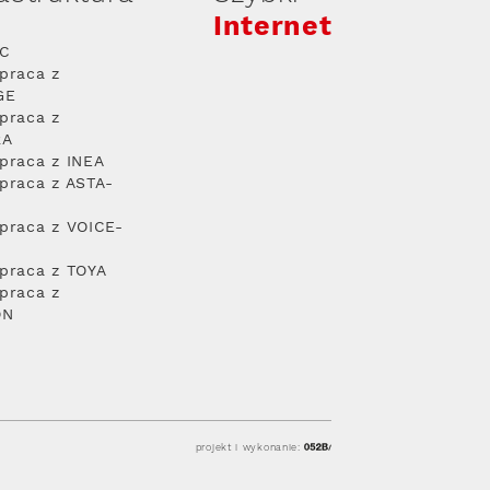
Internet
PC
praca z
GE
praca z
RA
praca z INEA
praca z ASTA-
praca z VOICE-
praca z TOYA
praca z
ON
projekt i wykonanie: