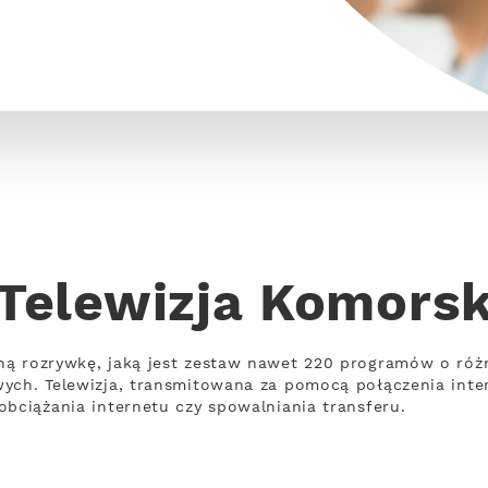
Telewizja Komors
ną rozrywkę, jaką jest zestaw nawet 220 programów o ró
wych. Telewizja, transmitowana za pomocą połączenia int
obciążania internetu czy spowalniania transferu.