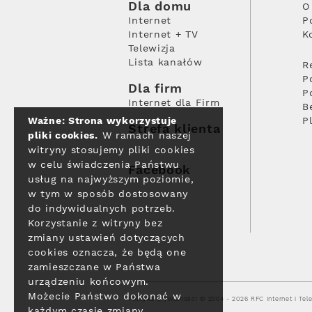
Dla domu
O
Internet
P
Internet + TV
K
Telewizja
Lista kanałów
R
P
Dla firm
P
Internet dla Firm
B
Ważne: Strona wykorzystuje
P
Strefa klienta
pliki cookies.
W ramach naszej
witryny stosujemy pliki cookies
w celu świadczenia Państwu
Facebook
usług na najwyższym poziomie,
w tym w sposób dostosowany
do indywidualnych potrzeb.
Korzystanie z witryny bez
zmiany ustawień dotyczących
cookies oznacza, że będą one
zamieszczane w Państwa
urządzeniu końcowym.
Możecie Państwo dokonać w
Polityka prywatności
© 2004 - 2026 RFC Internet i Tele
każdym czasie zmiany