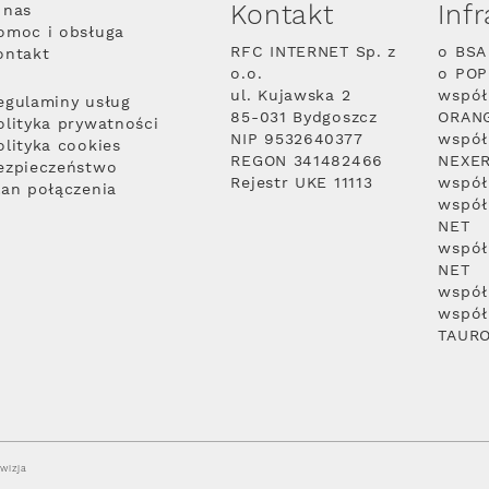
Kontakt
Inf
 nas
omoc i obsługa
RFC INTERNET Sp. z
o BSA
ontakt
o.o.
o PO
ul. Kujawska 2
współ
egulaminy usług
85-031 Bydgoszcz
ORAN
olityka prywatności
NIP 9532640377
współ
olityka cookies
REGON 341482466
NEXE
ezpieczeństwo
Rejestr UKE 11113
współ
lan połączenia
współ
NET
współ
NET
współ
współ
TAUR
wizja