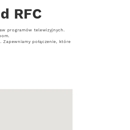
od RFC
taw programów telewizyjnych.
bom.
ci. Zapewniamy połączenie, które