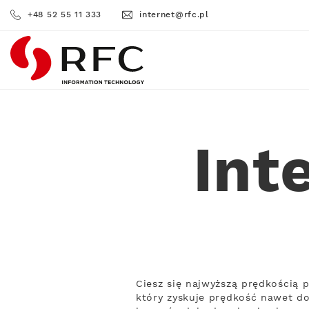
+48 52 55 11 333
internet@rfc.pl
RFC
Int
Ciesz się najwyższą prędkością 
który zyskuje prędkość nawet do