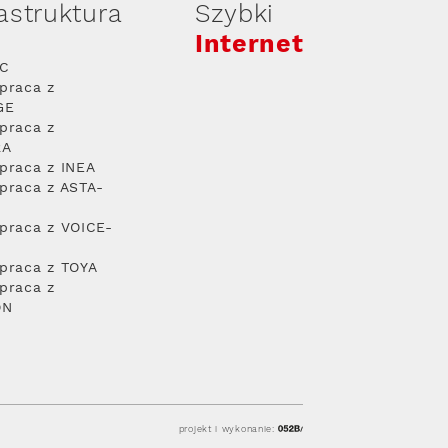
rastruktura
Szybki
Internet
PC
praca z
GE
praca z
RA
praca z INEA
praca z ASTA-
praca z VOICE-
praca z TOYA
praca z
ON
projekt i wykonanie: