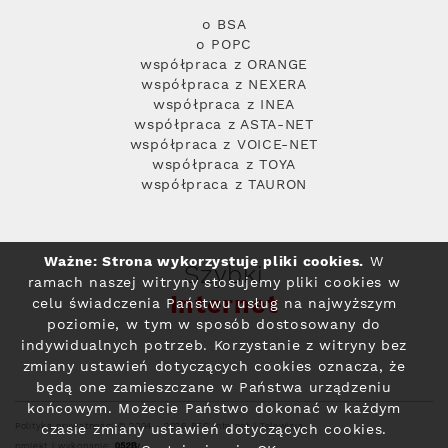
o BSA
o POPC
współpraca z ORANGE
współpraca z NEXERA
współpraca z INEA
współpraca z ASTA-NET
współpraca z VOICE-NET
współpraca z TOYA
współpraca z TAURON
Ważne: Strona wykorzystuje pliki cookies.
W
Szybki
ramach naszej witryny stosujemy pliki cookies w
Internet
celu świadczenia Państwu usług na najwyższym
poziomie, w tym w sposób dostosowany do
indywidualnych potrzeb. Korzystanie z witryny bez
zmiany ustawień dotyczących cookies oznacza, że
będą one zamieszczane w Państwa urządzeniu
końcowym. Możecie Państwo dokonać w każdym
Polityka prywatności
© 2004 - 2026 RFC Internet i Telewizja
czasie zmiany ustawień dotyczących cookies.
projekt i wykonanie: