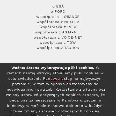
o BSA
o POPC
współpraca z ORANGE
współpraca z NEXERA
współpraca z INEA
współpraca z ASTA-NET
współpraca z VOICE-NET
współpraca z TOYA
współpraca z TAURON
Ważne: Strona wykorzystuje pliki cookies.
W
Szybki
ramach naszej witryny stosujemy pliki cookies w
Internet
celu świadczenia Państwu usług na najwyższym
poziomie, w tym w sposób dostosowany do
indywidualnych potrzeb. Korzystanie z witryny bez
zmiany ustawień dotyczących cookies oznacza, że
będą one zamieszczane w Państwa urządzeniu
końcowym. Możecie Państwo dokonać w każdym
Polityka prywatności
© 2004 - 2026 RFC Internet i Telewizja
czasie zmiany ustawień dotyczących cookies.
projekt i wykonanie: