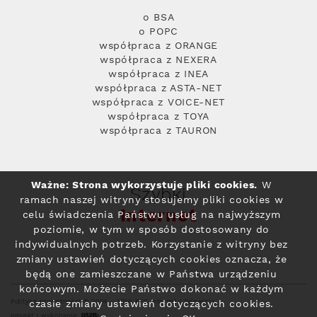
o BSA
o POPC
współpraca z ORANGE
współpraca z NEXERA
współpraca z INEA
współpraca z ASTA-NET
współpraca z VOICE-NET
współpraca z TOYA
współpraca z TAURON
Ważne: Strona wykorzystuje pliki cookies.
W
Szybki
ramach naszej witryny stosujemy pliki cookies w
Internet
celu świadczenia Państwu usług na najwyższym
poziomie, w tym w sposób dostosowany do
indywidualnych potrzeb. Korzystanie z witryny bez
zmiany ustawień dotyczących cookies oznacza, że
będą one zamieszczane w Państwa urządzeniu
końcowym. Możecie Państwo dokonać w każdym
Polityka prywatności
© 2004 - 2026 RFC Internet i Telewizja
czasie zmiany ustawień dotyczących cookies.
projekt i wykonanie: