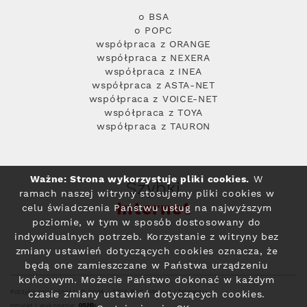
o BSA
o POPC
współpraca z ORANGE
współpraca z NEXERA
współpraca z INEA
współpraca z ASTA-NET
współpraca z VOICE-NET
współpraca z TOYA
współpraca z TAURON
Ważne: Strona wykorzystuje pliki cookies.
W
Szybki
ramach naszej witryny stosujemy pliki cookies w
Internet
celu świadczenia Państwu usług na najwyższym
poziomie, w tym w sposób dostosowany do
indywidualnych potrzeb. Korzystanie z witryny bez
zmiany ustawień dotyczących cookies oznacza, że
będą one zamieszczane w Państwa urządzeniu
końcowym. Możecie Państwo dokonać w każdym
Polityka prywatności
© 2004 - 2026 RFC Internet i Telewizja
czasie zmiany ustawień dotyczących cookies.
projekt i wykonanie: