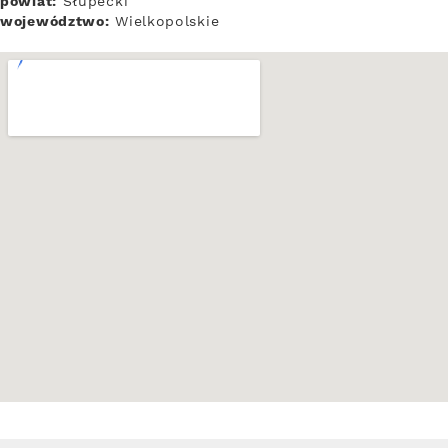
powiat:
Słupecki
województwo:
Wielkopolskie