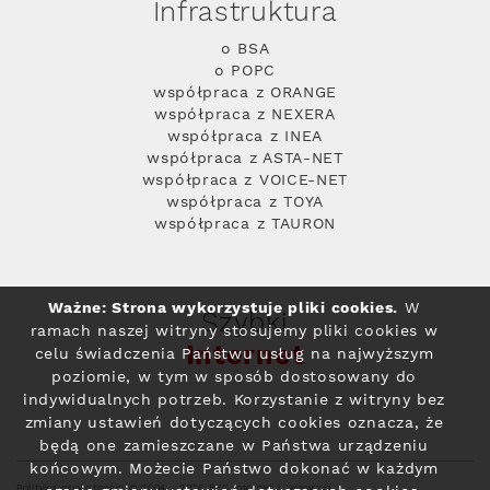
Infrastruktura
o BSA
o POPC
współpraca z ORANGE
współpraca z NEXERA
współpraca z INEA
współpraca z ASTA-NET
współpraca z VOICE-NET
współpraca z TOYA
współpraca z TAURON
Ważne: Strona wykorzystuje pliki cookies.
W
Szybki
ramach naszej witryny stosujemy pliki cookies w
Internet
celu świadczenia Państwu usług na najwyższym
poziomie, w tym w sposób dostosowany do
indywidualnych potrzeb. Korzystanie z witryny bez
zmiany ustawień dotyczących cookies oznacza, że
będą one zamieszczane w Państwa urządzeniu
końcowym. Możecie Państwo dokonać w każdym
Polityka prywatności
© 2004 - 2026 RFC Internet i Telewizja