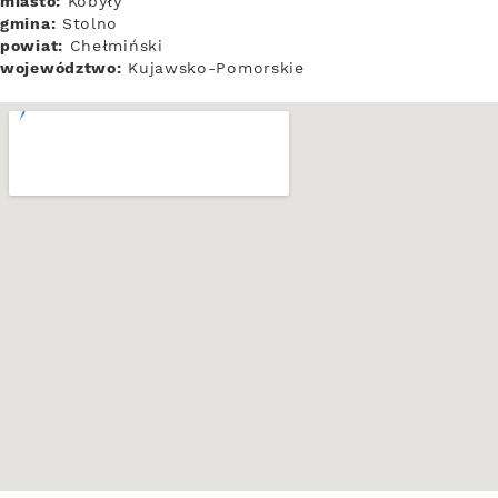
miasto:
Kobyły
gmina:
Stolno
powiat:
Chełmiński
województwo:
Kujawsko-Pomorskie