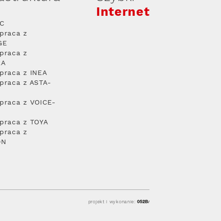
Internet
PC
praca z
GE
praca z
RA
praca z INEA
praca z ASTA-
praca z VOICE-
praca z TOYA
praca z
ON
projekt i wykonanie: