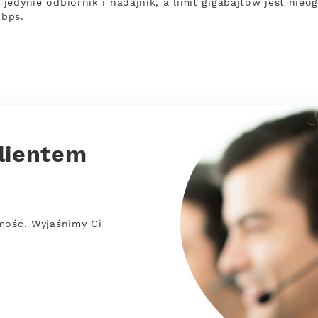
 jedynie odbiornik i nadajnik, a limit gigabajtów jest nieo
Mbps.
lientem
mość. Wyjaśnimy Ci