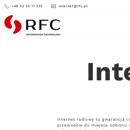
+48 52 55 11 333
internet@rfc.pl
RFC
Int
Internet radiowy to gwarancja c
przewodów do miejsca odbioru –