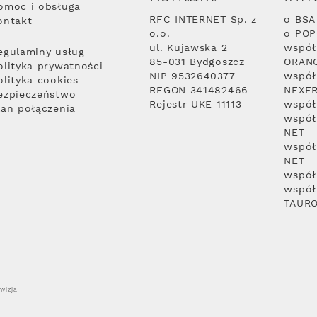
omoc i obsługa
RFC INTERNET Sp. z
o BSA
ontakt
o.o.
o PO
ul. Kujawska 2
współ
egulaminy usług
85-031 Bydgoszcz
ORAN
olityka prywatności
NIP 9532640377
współ
olityka cookies
REGON 341482466
NEXE
ezpieczeństwo
Rejestr UKE 11113
współ
lan połączenia
współ
NET
współ
NET
współ
współ
TAUR
wizja