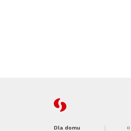
RFC
Dla domu
O