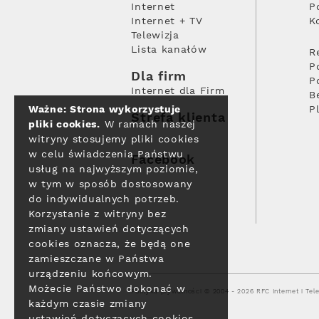
Internet
P
Internet + TV
K
Telewizja
Lista kanałów
R
P
Dla firm
P
Internet dla Firm
B
Ważne: Strona wykorzystuje
P
Strefa klienta
pliki cookies.
W ramach naszej
witryny stosujemy pliki cookies
w celu świadczenia Państwu
Facebook
usług na najwyższym poziomie,
w tym w sposób dostosowany
do indywidualnych potrzeb.
Korzystanie z witryny bez
zmiany ustawień dotyczących
cookies oznacza, że będą one
zamieszczane w Państwa
urządzeniu końcowym.
Możecie Państwo dokonać w
Polityka prywatności
© 2004 - 2026 RFC Internet i Tele
każdym czasie zmiany