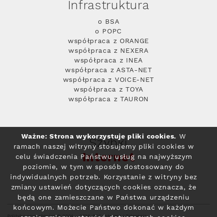
Infrastruktura
o BSA
o POPC
współpraca z ORANGE
współpraca z NEXERA
współpraca z INEA
współpraca z ASTA-NET
współpraca z VOICE-NET
współpraca z TOYA
współpraca z TAURON
Ważne: Strona wykorzystuje pliki cookies.
W
Szybki
ramach naszej witryny stosujemy pliki cookies w
Internet
celu świadczenia Państwu usług na najwyższym
poziomie, w tym w sposób dostosowany do
indywidualnych potrzeb. Korzystanie z witryny bez
zmiany ustawień dotyczących cookies oznacza, że
będą one zamieszczane w Państwa urządzeniu
końcowym. Możecie Państwo dokonać w każdym
Polityka prywatności
© 2004 - 2026 RFC Internet i Telewizja