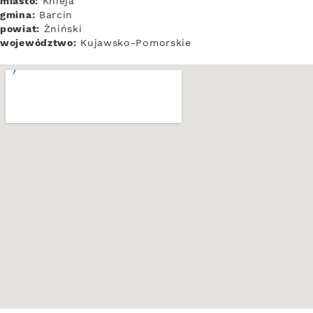
miasto:
Knieja
gmina:
Barcin
powiat:
Żniński
województwo:
Kujawsko-Pomorskie