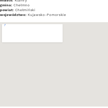
miasto:
Klamry
gmina:
Chełmno
powiat:
Chełmiński
województwo:
Kujawsko-Pomorskie