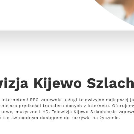
izja Kijewo Szlac
 z internetem! RFC zapewnia usługi telewizyjne najlepszej j
mniejsza prędkości transferu danych z internetu. Oferuje
towe, muzyczne i HD. Telewizja Kijewo Szlacheckie zapewn
yć się swobodnym dostępem do rozrywki na życzenie.