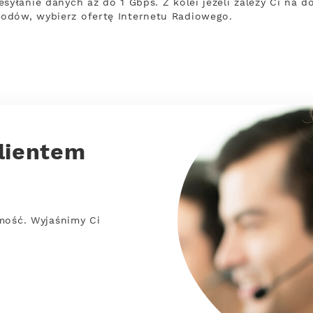
syłanie danych aż do 1 Gbps. Z kolei jeżeli zależy Ci na d
odów, wybierz ofertę Internetu Radiowego.
lientem
mość. Wyjaśnimy Ci