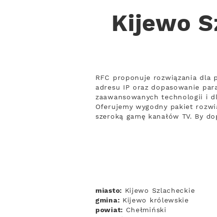
Kijewo S
RFC proponuje rozwiązania dla p
adresu IP oraz dopasowanie para
zaawansowanych technologii i dl
Oferujemy wygodny pakiet rozwią
szeroką gamę kanałów TV. By dop
miasto:
Kijewo Szlacheckie
gmina:
Kijewo królewskie
powiat:
Chełmiński