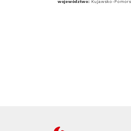
województwo:
Kujawsko-Pomors
RFC