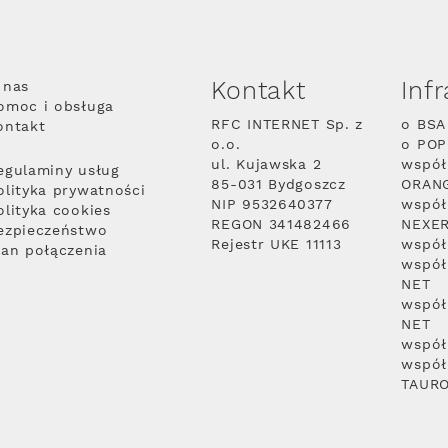
Kontakt
Inf
 nas
omoc i obsługa
RFC INTERNET Sp. z
o BSA
ontakt
o.o.
o PO
ul. Kujawska 2
współ
egulaminy usług
85-031 Bydgoszcz
ORAN
olityka prywatności
NIP 9532640377
współ
olityka cookies
REGON 341482466
NEXE
ezpieczeństwo
Rejestr UKE 11113
współ
lan połączenia
współ
NET
współ
NET
współ
współ
TAUR