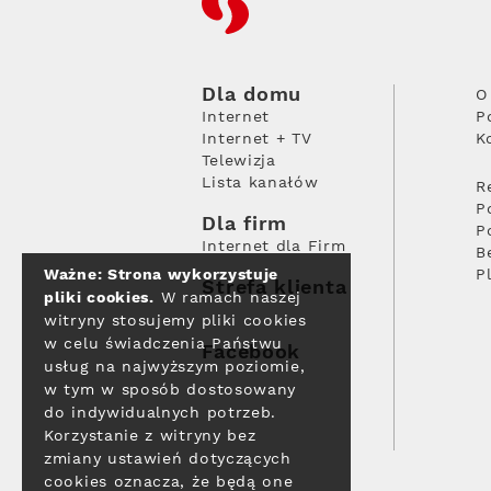
Dla domu
O
Internet
P
Internet + TV
K
Telewizja
Lista kanałów
R
P
Dla firm
P
Internet dla Firm
B
Ważne: Strona wykorzystuje
P
Strefa klienta
pliki cookies.
W ramach naszej
witryny stosujemy pliki cookies
w celu świadczenia Państwu
Facebook
usług na najwyższym poziomie,
w tym w sposób dostosowany
do indywidualnych potrzeb.
Korzystanie z witryny bez
zmiany ustawień dotyczących
cookies oznacza, że będą one