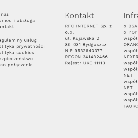
Kontakt
Inf
 nas
omoc i obsługa
RFC INTERNET Sp. z
o BSA
ontakt
o.o.
o PO
ul. Kujawska 2
współ
egulaminy usług
85-031 Bydgoszcz
ORAN
olityka prywatności
NIP 9532640377
współ
olityka cookies
REGON 341482466
NEXE
ezpieczeństwo
Rejestr UKE 11113
współ
lan połączenia
współ
NET
współ
NET
współ
współ
TAUR