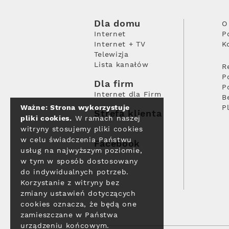
Dla domu
O
Internet
P
Internet + TV
K
Telewizja
Lista kanałów
R
P
Dla firm
P
Internet dla Firm
B
Ważne: Strona wykorzystuje
P
Strefa klienta
pliki cookies.
W ramach naszej
witryny stosujemy pliki cookies
w celu świadczenia Państwu
Facebook
usług na najwyższym poziomie,
w tym w sposób dostosowany
do indywidualnych potrzeb.
Korzystanie z witryny bez
zmiany ustawień dotyczących
cookies oznacza, że będą one
zamieszczane w Państwa
urządzeniu końcowym.