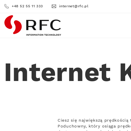
+48 52 55 11 333
internet@rfc.pl
RFC
Internet
Ciesz się największą prędkością
Poduchowny, który osiąga prędko