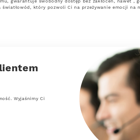
mu, gwarantuje swobodny dostęp bez zakłóceń, nawet , gd
a światłowód, który pozwoli Ci na przeżywanie emocji na 
lientem
mość. Wyjaśnimy Ci