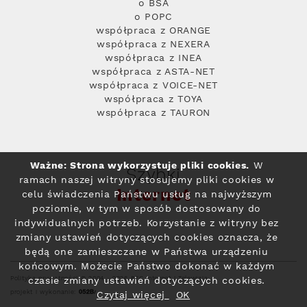
o BSA
o POPC
współpraca z ORANGE
współpraca z NEXERA
współpraca z INEA
współpraca z ASTA-NET
współpraca z VOICE-NET
współpraca z TOYA
współpraca z TAURON
Ważne: Strona wykorzystuje pliki cookies.
W
Szybki
ramach naszej witryny stosujemy pliki cookies w
Internet
celu świadczenia Państwu usług na najwyższym
poziomie, w tym w sposób dostosowany do
indywidualnych potrzeb. Korzystanie z witryny bez
zmiany ustawień dotyczących cookies oznacza, że
będą one zamieszczane w Państwa urządzeniu
końcowym. Możecie Państwo dokonać w każdym
Polityka prywatności
© 2004 - 2026 RFC Internet i Telewizja
czasie zmiany ustawień dotyczących cookies.
projekt i wykonanie:
Czytaj więcej
OK