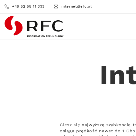
+48 52 55 11 333
internet@rfc.pl
RFC
In
Ciesz się najwyższą szybkością 
osiąga prędkość nawet do 1 Gbps