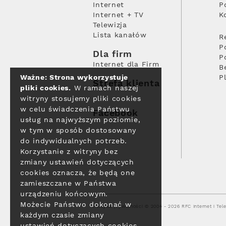
Internet
P
Internet + TV
K
Telewizja
Lista kanałów
R
P
Dla firm
P
Internet dla Firm
B
Ważne: Strona wykorzystuje
P
Strefa klienta
pliki cookies.
W ramach naszej
witryny stosujemy pliki cookies
w celu świadczenia Państwu
Facebook
usług na najwyższym poziomie,
w tym w sposób dostosowany
do indywidualnych potrzeb.
Korzystanie z witryny bez
zmiany ustawień dotyczących
cookies oznacza, że będą one
zamieszczane w Państwa
urządzeniu końcowym.
Możecie Państwo dokonać w
Polityka prywatności
© 2004 - 2026 RFC Internet i Tele
każdym czasie zmiany