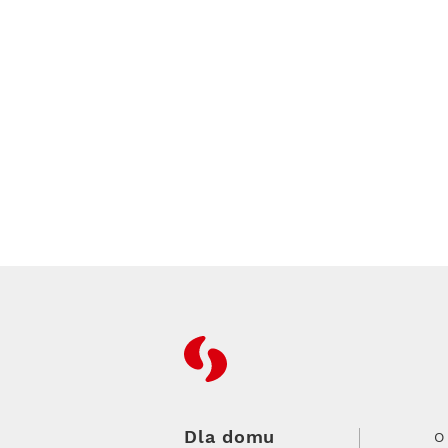
RFC
Dla domu
O