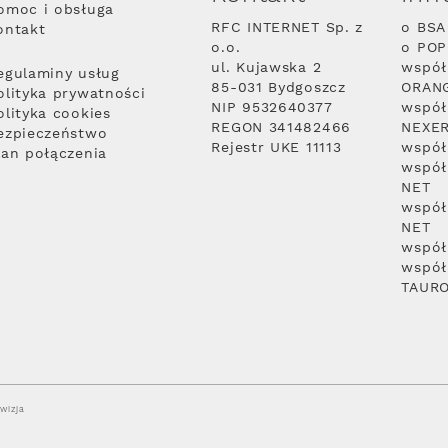
omoc i obsługa
RFC INTERNET Sp. z
o BSA
ontakt
o.o.
o PO
ul. Kujawska 2
współ
egulaminy usług
85-031 Bydgoszcz
ORAN
olityka prywatności
NIP 9532640377
współ
olityka cookies
REGON 341482466
NEXE
ezpieczeństwo
Rejestr UKE 11113
współ
lan połączenia
współ
NET
współ
NET
współ
współ
TAUR
wizja