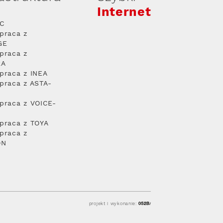
Internet
PC
praca z
GE
praca z
RA
praca z INEA
praca z ASTA-
praca z VOICE-
praca z TOYA
praca z
ON
projekt i wykonanie: