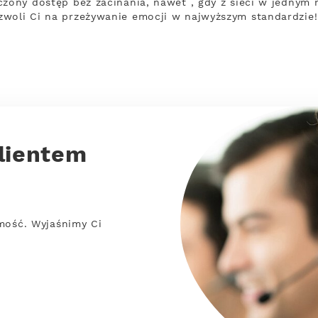
czony dostęp bez zacinania, nawet , gdy z sieci w jednym
zwoli Ci na przeżywanie emocji w najwyższym standardzie!
lientem
mość. Wyjaśnimy Ci