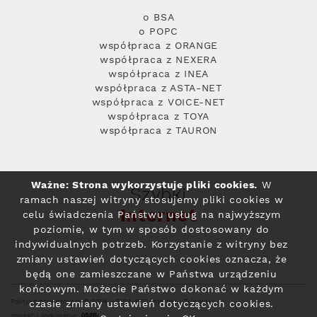
o BSA
o POPC
współpraca z ORANGE
współpraca z NEXERA
współpraca z INEA
współpraca z ASTA-NET
współpraca z VOICE-NET
współpraca z TOYA
współpraca z TAURON
Ważne: Strona wykorzystuje pliki cookies.
W
Szybki
ramach naszej witryny stosujemy pliki cookies w
Internet
celu świadczenia Państwu usług na najwyższym
poziomie, w tym w sposób dostosowany do
indywidualnych potrzeb. Korzystanie z witryny bez
zmiany ustawień dotyczących cookies oznacza, że
będą one zamieszczane w Państwa urządzeniu
końcowym. Możecie Państwo dokonać w każdym
Polityka prywatności
© 2004 - 2026 RFC Internet i Telewizja
czasie zmiany ustawień dotyczących cookies.
projekt i wykonanie: