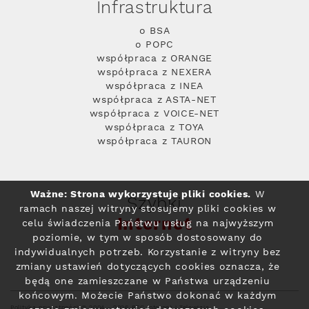
Infrastruktura
o BSA
o POPC
współpraca z ORANGE
współpraca z NEXERA
współpraca z INEA
współpraca z ASTA-NET
współpraca z VOICE-NET
współpraca z TOYA
współpraca z TAURON
Ważne: Strona wykorzystuje pliki cookies.
W
Szybki
ramach naszej witryny stosujemy pliki cookies w
Internet
celu świadczenia Państwu usług na najwyższym
poziomie, w tym w sposób dostosowany do
indywidualnych potrzeb. Korzystanie z witryny bez
zmiany ustawień dotyczących cookies oznacza, że
będą one zamieszczane w Państwa urządzeniu
końcowym. Możecie Państwo dokonać w każdym
Polityka prywatności
© 2004 - 2026 RFC Internet i Telewizja