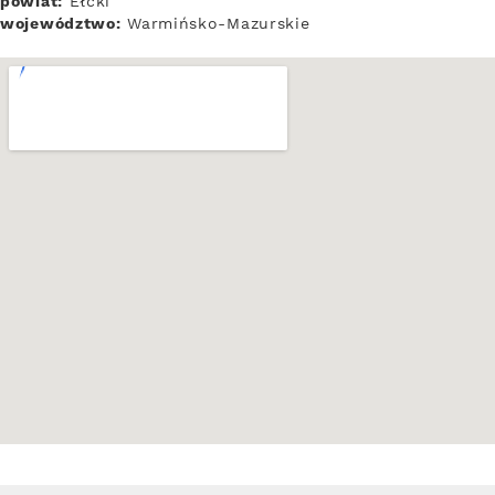
powiat:
Ełcki
województwo:
Warmińsko-Mazurskie