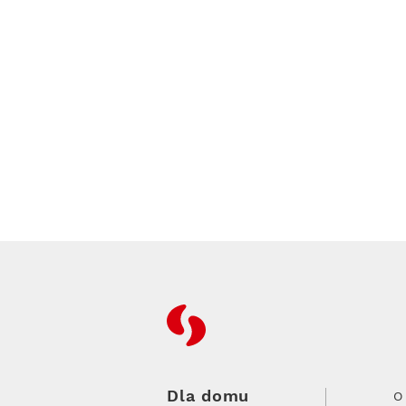
RFC
Dla domu
O