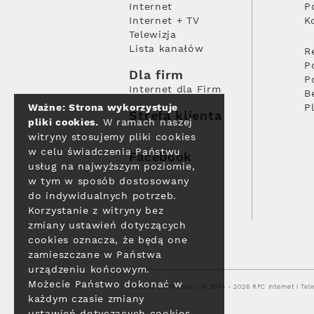
Internet
P
Internet + TV
K
Telewizja
Lista kanałów
R
P
Dla firm
P
Internet dla Firm
B
Ważne: Strona wykorzystuje
P
Strefa klienta
pliki cookies.
W ramach naszej
witryny stosujemy pliki cookies
w celu świadczenia Państwu
Facebook
usług na najwyższym poziomie,
w tym w sposób dostosowany
do indywidualnych potrzeb.
Korzystanie z witryny bez
zmiany ustawień dotyczących
cookies oznacza, że będą one
zamieszczane w Państwa
urządzeniu końcowym.
Możecie Państwo dokonać w
Polityka prywatności
© 2004 - 2026 RFC Internet i Tele
każdym czasie zmiany