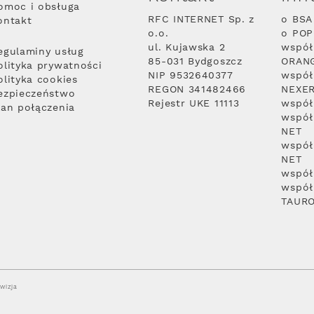
omoc i obsługa
RFC INTERNET Sp. z
o BSA
ontakt
o.o.
o PO
ul. Kujawska 2
współ
egulaminy usług
85-031 Bydgoszcz
ORAN
olityka prywatności
NIP 9532640377
współ
olityka cookies
REGON 341482466
NEXE
ezpieczeństwo
Rejestr UKE 11113
współ
lan połączenia
współ
NET
współ
NET
współ
współ
TAUR
wizja