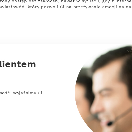
ony dostęp bez zakłóceń, nawet w sytuacji, gdy z interne
wiatłowód, który pozwoli Ci na przeżywanie emocji na na
lientem
mość. Wyjaśnimy Ci