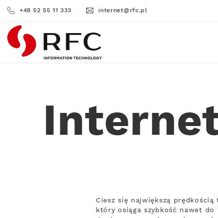
+48 52 55 11 333
internet@rfc.pl
RFC
Interne
Ciesz się największą prędkości
który osiąga szybkość nawet do 