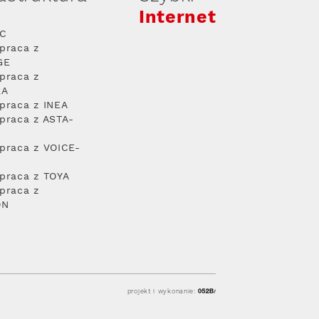
Internet
PC
praca z
GE
praca z
RA
praca z INEA
praca z ASTA-
praca z VOICE-
praca z TOYA
praca z
ON
projekt i wykonanie: