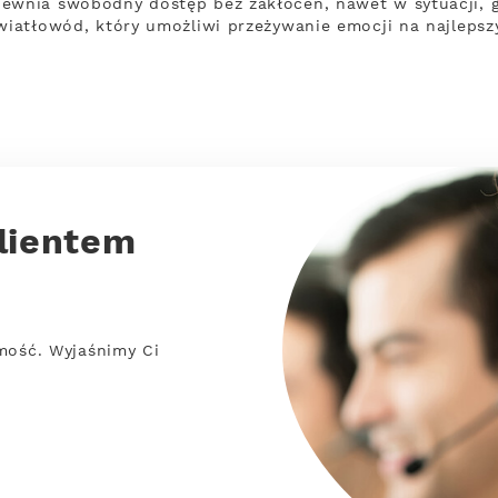
pewnia swobodny dostęp bez zakłóceń, nawet w sytuacji, 
światłowód, który umożliwi przeżywanie emocji na najleps
lientem
mość. Wyjaśnimy Ci