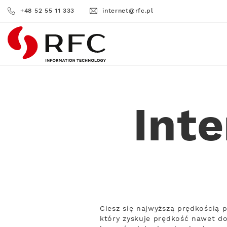
+48 52 55 11 333
internet@rfc.pl
RFC
Int
Ciesz się najwyższą prędkością 
który zyskuje prędkość nawet do