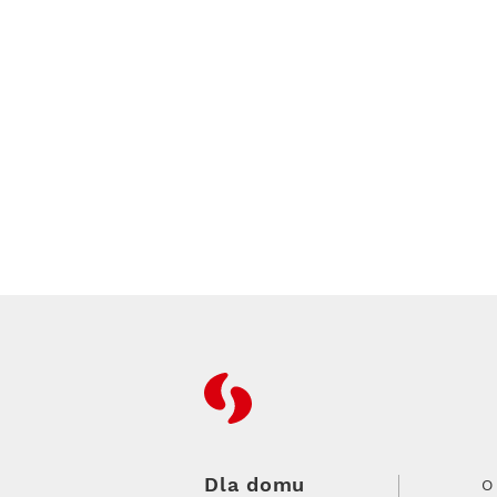
RFC
Dla domu
O