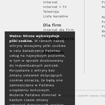
Internet
P
Internet + TV
K
Telewizja
Lista kanałów
R
P
Dla firm
P
Internet dla Firm
B
Ważne: Strona wykorzystuje
P
Strefa klienta
pliki cookies.
W ramach naszej
witryny stosujemy pliki cookies
w celu świadczenia Państwu
Facebook
usług na najwyższym poziomie,
w tym w sposób dostosowany
do indywidualnych potrzeb.
Korzystanie z witryny bez
zmiany ustawień dotyczących
cookies oznacza, że będą one
zamieszczane w Państwa
urządzeniu końcowym.
Możecie Państwo dokonać w
Polityka prywatności
© 2004 - 2026 RFC Internet i Tele
każdym czasie zmiany