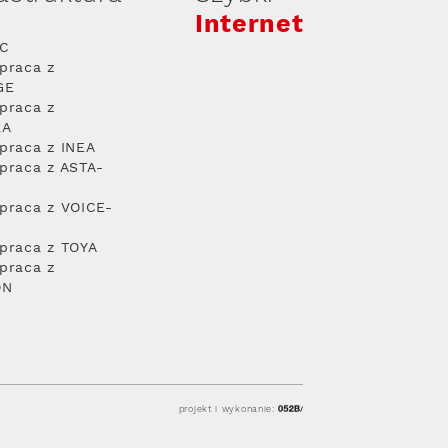
Internet
PC
praca z
GE
praca z
RA
praca z INEA
praca z ASTA-
praca z VOICE-
praca z TOYA
praca z
ON
projekt i wykonanie: