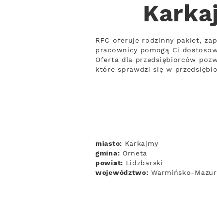
Karka
RFC oferuje rodzinny pakiet, zap
pracownicy pomogą Ci dostosowa
Oferta dla przedsiębiorców pozw
które sprawdzi się w przedsiębi
miasto:
Karkajmy
gmina:
Orneta
powiat:
Lidzbarski
województwo:
Warmińsko-Mazur