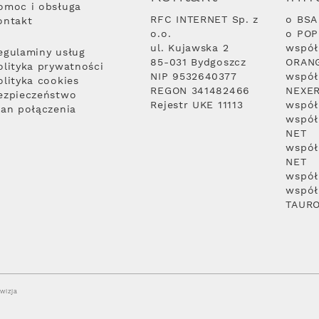
omoc i obsługa
RFC INTERNET Sp. z
o BSA
ontakt
o.o.
o PO
ul. Kujawska 2
współ
egulaminy usług
85-031 Bydgoszcz
ORAN
olityka prywatności
NIP 9532640377
współ
olityka cookies
REGON 341482466
NEXE
ezpieczeństwo
Rejestr UKE 11113
współ
lan połączenia
współ
NET
współ
NET
współ
współ
TAUR
wizja