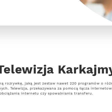
Telewizja Karkajm
ną rozrywkę, jaką jest zestaw nawet 220 programów o róż
wych. Telewizja, przekazywana za pomocą łącza interneto
obciążania internetu czy spowalniania transferu.