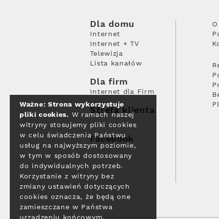
Dla domu
O
Internet
P
Internet + TV
K
Telewizja
Lista kanałów
R
P
Dla firm
P
Internet dla Firm
B
Ważne: Strona wykorzystuje
P
Strefa klienta
pliki cookies.
W ramach naszej
witryny stosujemy pliki cookies
w celu świadczenia Państwu
Facebook
usług na najwyższym poziomie,
w tym w sposób dostosowany
do indywidualnych potrzeb.
Korzystanie z witryny bez
zmiany ustawień dotyczących
cookies oznacza, że będą one
zamieszczane w Państwa
urządzeniu końcowym.