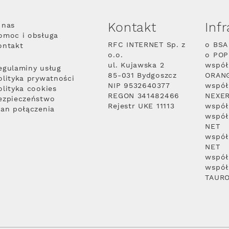
Kontakt
Inf
 nas
omoc i obsługa
RFC INTERNET Sp. z
o BSA
ontakt
o.o.
o PO
ul. Kujawska 2
współ
egulaminy usług
85-031 Bydgoszcz
ORAN
olityka prywatności
NIP 9532640377
współ
olityka cookies
REGON 341482466
NEXE
ezpieczeństwo
Rejestr UKE 11113
współ
lan połączenia
współ
NET
współ
NET
współ
współ
TAUR