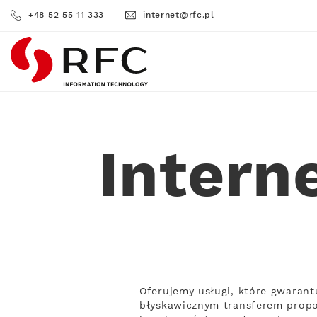
+48 52 55 11 333
internet@rfc.pl
RFC
Intern
Oferujemy usługi, które gwarant
błyskawicznym transferem propo