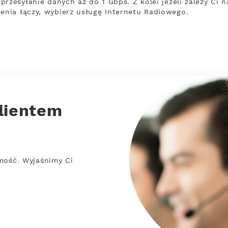
rzesyłanie danych aż do 1 Gbps. Z kolei jeżeli zależy Ci n
nia łączy, wybierz usługę Internetu Radiowego.
lientem
mość. Wyjaśnimy Ci