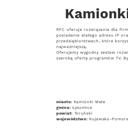
Kamionki
RFC oferuje rozwiązania dla fir
posiadanie stałego adresu IP o
przedsiębiorstwach, które korzy
najważniejszą.
Oferujemy wygodny zestaw rozwią
szeroką ofertę programów TV. B
miasto:
Kamionki Małe
gmina:
Łysomice
powiat:
Toruński
województwo:
Kujawsko-Pomors