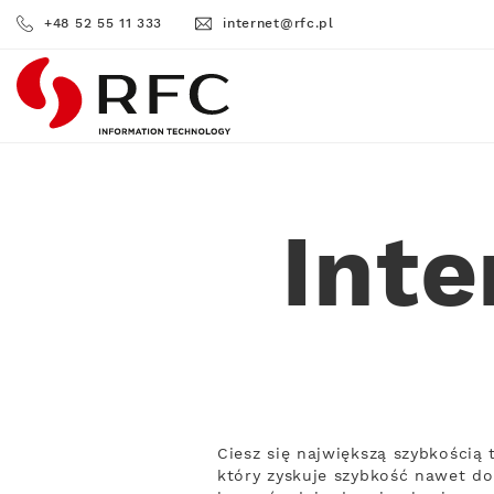
+48 52 55 11 333
internet@rfc.pl
RFC
Int
Ciesz się największą szybkością
który zyskuje szybkość nawet do 