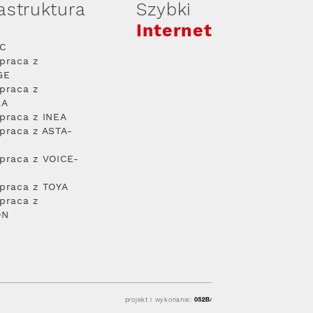
rastruktura
Szybki
Internet
PC
praca z
GE
praca z
RA
praca z INEA
praca z ASTA-
praca z VOICE-
praca z TOYA
praca z
ON
projekt i wykonanie: