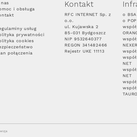
Kontakt
Inf
 nas
omoc i obsługa
RFC INTERNET Sp. z
o BSA
ontakt
o.o.
o PO
ul. Kujawska 2
współ
egulaminy usług
85-031 Bydgoszcz
ORAN
olityka prywatności
NIP 9532640377
współ
olityka cookies
REGON 341482466
NEXE
ezpieczeństwo
Rejestr UKE 11113
współ
lan połączenia
współ
NET
współ
NET
współ
współ
TAUR
wizja