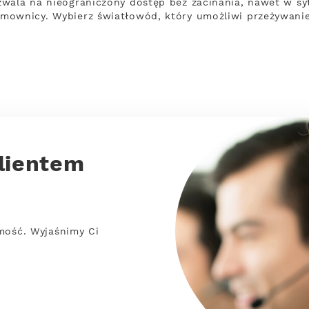
wala na nieograniczony dostęp bez zacinania, nawet w syt
mownicy. Wybierz światłowód, który umożliwi przeżywani
lientem
mość. Wyjaśnimy Ci