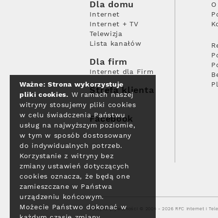
Dla domu
O
Internet
P
Internet + TV
K
Telewizja
Lista kanałów
R
P
Dla firm
P
Internet dla Firm
B
Ważne: Strona wykorzystuje
P
Strefa klienta
pliki cookies.
W ramach naszej
witryny stosujemy pliki cookies
w celu świadczenia Państwu
Facebook
usług na najwyższym poziomie,
w tym w sposób dostosowany
do indywidualnych potrzeb.
Korzystanie z witryny bez
zmiany ustawień dotyczących
cookies oznacza, że będą one
zamieszczane w Państwa
urządzeniu końcowym.
Możecie Państwo dokonać w
Polityka prywatności
© 2004 - 2026 RFC Internet i Tele
każdym czasie zmiany